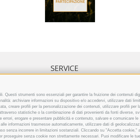
SERVICE
NELL’ERKER
EVENTI
 ONLINE
ANNUNCI
i. Questi strumenti sono essenziali per garantire la fruizione dei contenuti dig
alità: archiviare informazioni su dispositivo e/o accedervi, utilizzare dati limita
IRETTO SEPA
LINK UTILI
zata, creare profili per la personalizzazione dei contenuti, utilizzare profili per
TO COMMENTI
METEO
raverso statistiche o la combinazione di dati provenienti da fonti diverse, svilu
ING
WEBCAM
ere errori, erogare e presentare pubblicità e contenuto, salvare e comunicare le
VIDEO
base alle informazioni trasmesse automaticamente, utilizzare dati di geolocalizzaz
NECROLOGI
so senza incorrere in limitazioni sostanziali. Cliccando su "Accetta cookie," ac
 per proseguire senza cookie non strettamente necessari. Puoi modificare le t