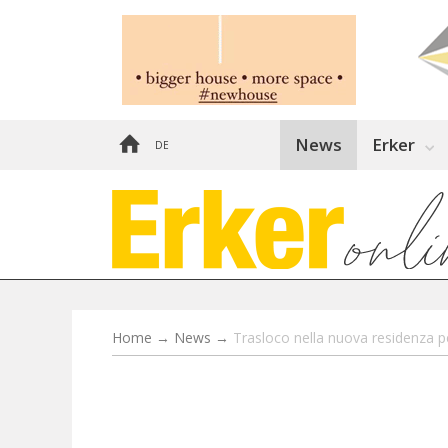
News
Erker
DE
Home
→
News
→
Trasloco nella nuova residenza p