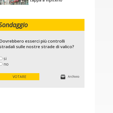
tappa a Vipiteno
Sondaggio
Dovrebbero esserci più controlli
stradali sulle nostre strade di valico?
si
no
VOTARE
Archivio