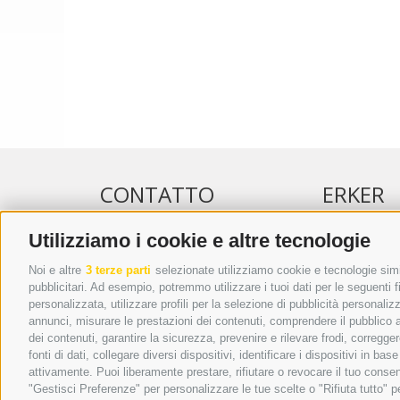
CONTATTO
ERKER
Utilizziamo i cookie e altre tecnologie
WIPP-MEDIA GMBH
PUBBLICITÀ 
DER ERKER
PUBBLICITÀ
Noi e altre
3 terze parti
selezionate utilizziamo cookie e tecnologie simil
pubblicitari. Ad esempio, potremmo utilizzare i tuoi dati per le seguenti fin
CITTÀ NUOVA 20A
ADDEBITO D
personalizzata, utilizzare profili per la selezione di pubblicità personaliz
I-39049 VIPITENO
REGOLAMEN
annunci, misurare le prestazioni dei contenuti, comprendere il pubblico att
TEL.: +39 0472 766876
ONLINE VOT
dei contenuti, garantire la sicurezza, prevenire e rilevare frodi, corregg
fonti di dati, collegare diversi dispositivi, identificare i dispositivi in 
GRAFIK@DERERKER.IT
attivamente. Puoi liberamente prestare, rifiutare o revocare il tuo consen
INFO@DERERKER.IT
"Gestisci Preferenze" per personalizzare le tue scelte o "Rifiuta tutto"