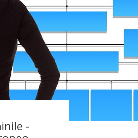
nile -