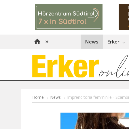
News
Erker
DE
Home
→
News
→
Imprenditoria femminile - Scambi