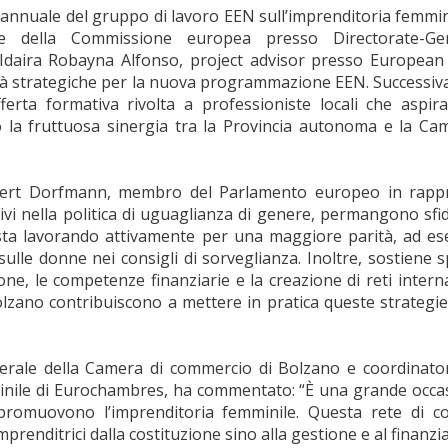
annuale del gruppo di lavoro EEN sull’imprenditoria femmin
te della Commissione europea presso Directorate-Gen
aira Robayna Alfonso, project advisor presso European 
tà strategiche per la nuova programmazione EEN. Successiv
fferta formativa rivolta a professioniste locali che aspi
 la fruttuosa sinergia tra la Provincia autonoma e la Ca
rbert Dorfmann, membro del Parlamento europeo in rappr
vi nella politica di uguaglianza di genere, permangono sfide
 sta lavorando attivamente per una maggiore parità, ad es
 sulle donne nei consigli di sorveglianza. Inoltre, sostiene
, le competenze finanziarie e la creazione di reti internazi
lzano contribuiscono a mettere in pratica queste strategie 
enerale della Camera di commercio di Bolzano e coordinato
inile di Eurochambres, ha commentato: “È una grande occa
omuovono l’imprenditoria femminile. Questa rete di con
mprenditrici dalla costituzione sino alla gestione e al finanzi