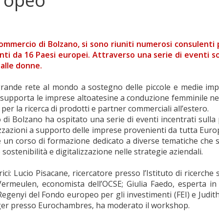
uropeo
ommercio di Bolzano, si sono riuniti numerosi consulenti 
i da 16 Paesi europei. Attraverso una serie di eventi son
dalle donne.
ande rete al mondo a sostegno delle piccole e medie impres
supporta le imprese altoatesine a conduzione femminile nel
er la ricerca di prodotti e partner commerciali all’estero.
di Bolzano ha ospitato una serie di eventi incentrati sulla
azioni a supporto delle imprese provenienti da tutta Europa.
 un corso di formazione dedicato a diverse tematiche che 
 sostenibilità e digitalizzazione nelle strategie aziendali.
rici: Lucio Pisacane, ricercatore presso l’Istituto di ricerche 
Vermeulen, economista dell’OCSE; Giulia Faedo, esperta in
enyi del Fondo europeo per gli investimenti (FEI) e Judith
ger presso Eurochambres, ha moderato il workshop.