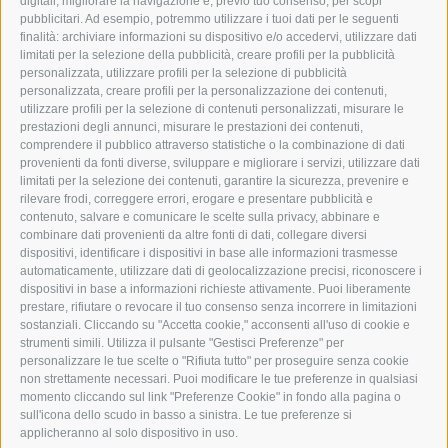
digitali, migliorare la navigazione e, previo tuo consenso, per scopi
pubblicitari. Ad esempio, potremmo utilizzare i tuoi dati per le seguenti
finalità: archiviare informazioni su dispositivo e/o accedervi, utilizzare dati
GRAFIK@DERERKER.IT
limitati per la selezione della pubblicità, creare profili per la pubblicità
INFO@DERERKER.IT
personalizzata, utilizzare profili per la selezione di pubblicità
BARBARA.FONTANA@DERERKER.IT
personalizzata, creare profili per la personalizzazione dei contenuti,
ERKER
utilizzare profili per la selezione di contenuti personalizzati, misurare le
prestazioni degli annunci, misurare le prestazioni dei contenuti,
comprendere il pubblico attraverso statistiche o la combinazione di dati
PUBBLICITÀ NELL’ERKER
provenienti da fonti diverse, sviluppare e migliorare i servizi, utilizzare dati
PUBBLICITÀ ONLINE
limitati per la selezione dei contenuti, garantire la sicurezza, prevenire e
ADDEBITO DIRETTO SEPA
rilevare frodi, correggere errori, erogare e presentare pubblicità e
REGOLAMENTO COMMENTI
contenuto, salvare e comunicare le scelte sulla privacy, abbinare e
ONLINE VOTING
combinare dati provenienti da altre fonti di dati, collegare diversi
dispositivi, identificare i dispositivi in base alle informazioni trasmesse
automaticamente, utilizzare dati di geolocalizzazione precisi, riconoscere i
SERVICE
dispositivi in base a informazioni richieste attivamente. Puoi liberamente
prestare, rifiutare o revocare il tuo consenso senza incorrere in limitazioni
EVENTI
sostanziali. Cliccando su "Accetta cookie," acconsenti all'uso di cookie e
ANNUNCI
strumenti simili. Utilizza il pulsante "Gestisci Preferenze" per
personalizzare le tue scelte o "Rifiuta tutto" per proseguire senza cookie
LINK UTILI
non strettamente necessari. Puoi modificare le tue preferenze in qualsiasi
METEO
momento cliccando sul link "Preferenze Cookie" in fondo alla pagina o
WEBCAM
sull'icona dello scudo in basso a sinistra. Le tue preferenze si
VIDEO
applicheranno al solo dispositivo in uso.