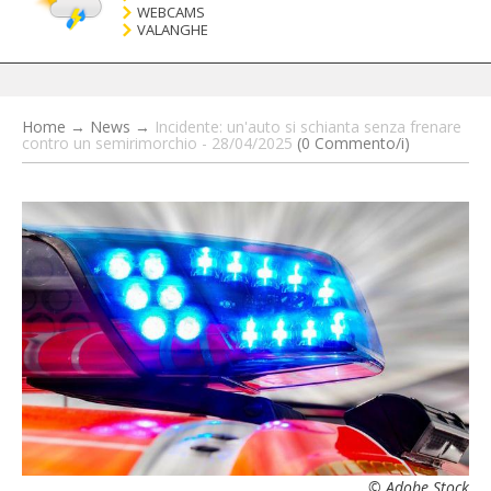
WEBCAMS
VALANGHE
Home
→
News
→
Incidente: un'auto si schianta senza frenare
contro un semirimorchio - 28/04/2025
(0 Commento/i)
© Adobe Stock