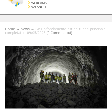
WEBCAMS
VALANGHE
Home
→
News
→
BBT: Sfondamento est del tunnel principale
completato - 09/05/2025
(0 Commento/i)