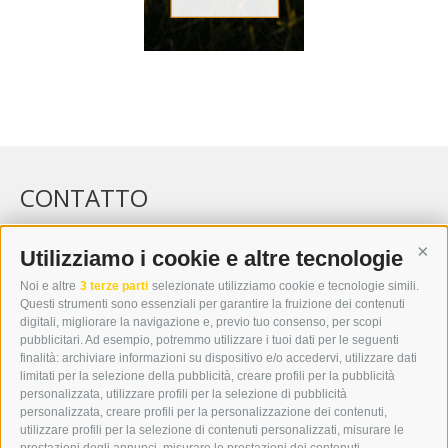
CONTATTO
WIPP-MEDIA GMBH
DER ERKER
Utilizziamo i cookie e altre tecnologie
Cont
CITTÀ NUOVA 20A
Noi e altre
3 terze parti
selezionate utilizziamo cookie e tecnologie simili.
I-39049 VIPITENO
Questi strumenti sono essenziali per garantire la fruizione dei contenuti
TEL.: +39 0472 766876
digitali, migliorare la navigazione e, previo tuo consenso, per scopi
pubblicitari. Ad esempio, potremmo utilizzare i tuoi dati per le seguenti
finalità: archiviare informazioni su dispositivo e/o accedervi, utilizzare dati
GRAFIK@DERERKER.IT
limitati per la selezione della pubblicità, creare profili per la pubblicità
INFO@DERERKER.IT
personalizzata, utilizzare profili per la selezione di pubblicità
BARBARA.FONTANA@DERERKER.IT
personalizzata, creare profili per la personalizzazione dei contenuti,
ERKER
utilizzare profili per la selezione di contenuti personalizzati, misurare le