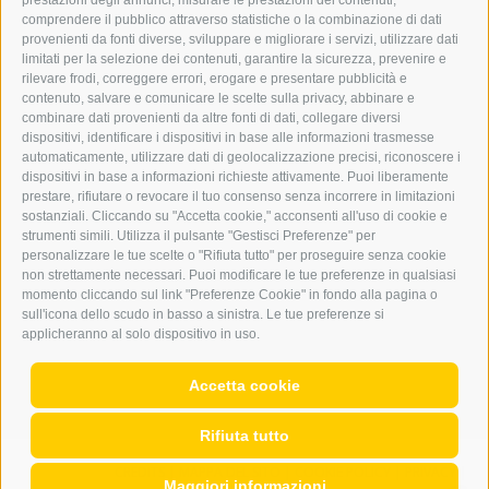
prestazioni degli annunci, misurare le prestazioni dei contenuti,
comprendere il pubblico attraverso statistiche o la combinazione di dati
PUBBLICITÀ NELL’ERKER
provenienti da fonti diverse, sviluppare e migliorare i servizi, utilizzare dati
PUBBLICITÀ ONLINE
limitati per la selezione dei contenuti, garantire la sicurezza, prevenire e
ADDEBITO DIRETTO SEPA
rilevare frodi, correggere errori, erogare e presentare pubblicità e
REGOLAMENTO COMMENTI
contenuto, salvare e comunicare le scelte sulla privacy, abbinare e
ONLINE VOTING
combinare dati provenienti da altre fonti di dati, collegare diversi
dispositivi, identificare i dispositivi in base alle informazioni trasmesse
automaticamente, utilizzare dati di geolocalizzazione precisi, riconoscere i
SERVICE
dispositivi in base a informazioni richieste attivamente. Puoi liberamente
prestare, rifiutare o revocare il tuo consenso senza incorrere in limitazioni
EVENTI
sostanziali. Cliccando su "Accetta cookie," acconsenti all'uso di cookie e
ANNUNCI
strumenti simili. Utilizza il pulsante "Gestisci Preferenze" per
personalizzare le tue scelte o "Rifiuta tutto" per proseguire senza cookie
LINK UTILI
non strettamente necessari. Puoi modificare le tue preferenze in qualsiasi
METEO
momento cliccando sul link "Preferenze Cookie" in fondo alla pagina o
WEBCAM
sull'icona dello scudo in basso a sinistra. Le tue preferenze si
VIDEO
applicheranno al solo dispositivo in uso.
NECROLOGI
Accetta cookie
Rifiuta tutto
CREDITS
|
MAPPA DEL SITO
|
COOKIE POLICY
|
PRIVACY
|
Maggiori informazioni