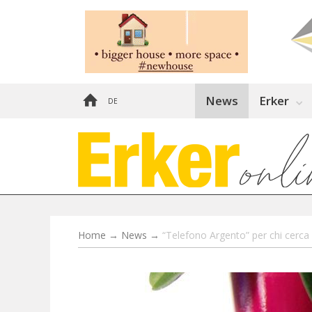
News
Erker
DE
Home
→
News
→
“Telefono Argento” per chi cerca