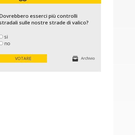
Dovrebbero esserci più controlli
stradali sulle nostre strade di valico?
si
no
VOTARE
Archivio