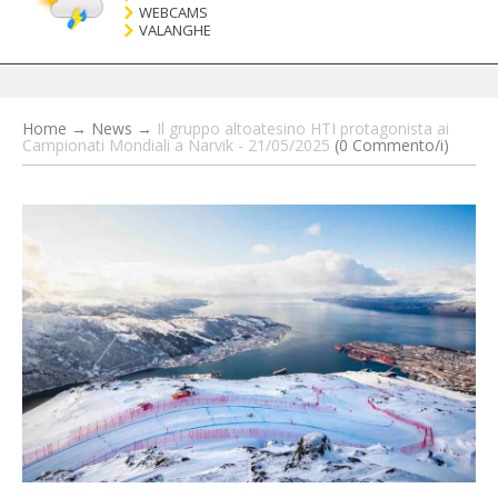
WEBCAMS
VALANGHE
Home
→
News
→
Il gruppo altoatesino HTI protagonista ai
Campionati Mondiali a Narvik - 21/05/2025
(0 Commento/i)