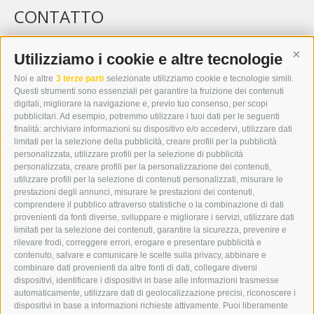
CONTATTO
WIPP-MEDIA GMBH
DER ERKER
Utilizziamo i cookie e altre tecnologie
Cont
CITTÀ NUOVA 20A
Noi e altre
3 terze parti
selezionate utilizziamo cookie e tecnologie simili.
I-39049 VIPITENO
Questi strumenti sono essenziali per garantire la fruizione dei contenuti
TEL.: +39 0472 766876
digitali, migliorare la navigazione e, previo tuo consenso, per scopi
pubblicitari. Ad esempio, potremmo utilizzare i tuoi dati per le seguenti
finalità: archiviare informazioni su dispositivo e/o accedervi, utilizzare dati
GRAFIK@DERERKER.IT
limitati per la selezione della pubblicità, creare profili per la pubblicità
INFO@DERERKER.IT
personalizzata, utilizzare profili per la selezione di pubblicità
BARBARA.FONTANA@DERERKER.IT
personalizzata, creare profili per la personalizzazione dei contenuti,
ERKER
utilizzare profili per la selezione di contenuti personalizzati, misurare le
prestazioni degli annunci, misurare le prestazioni dei contenuti,
comprendere il pubblico attraverso statistiche o la combinazione di dati
PUBBLICITÀ NELL’ERKER
provenienti da fonti diverse, sviluppare e migliorare i servizi, utilizzare dati
PUBBLICITÀ ONLINE
limitati per la selezione dei contenuti, garantire la sicurezza, prevenire e
ADDEBITO DIRETTO SEPA
rilevare frodi, correggere errori, erogare e presentare pubblicità e
REGOLAMENTO COMMENTI
contenuto, salvare e comunicare le scelte sulla privacy, abbinare e
ONLINE VOTING
combinare dati provenienti da altre fonti di dati, collegare diversi
dispositivi, identificare i dispositivi in base alle informazioni trasmesse
automaticamente, utilizzare dati di geolocalizzazione precisi, riconoscere i
SERVICE
dispositivi in base a informazioni richieste attivamente. Puoi liberamente