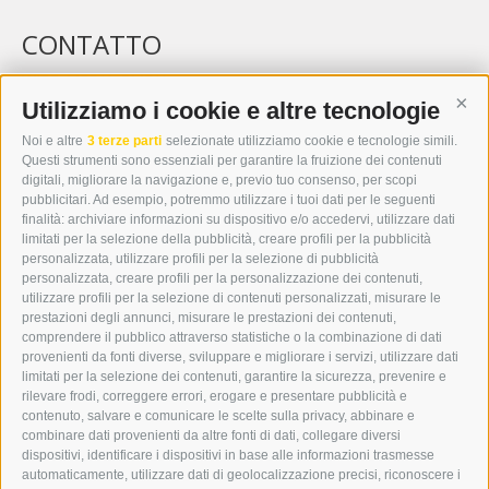
CONTATTO
WIPP-MEDIA GMBH
DER ERKER
Utilizziamo i cookie e altre tecnologie
Cont
CITTÀ NUOVA 20A
Noi e altre
3 terze parti
selezionate utilizziamo cookie e tecnologie simili.
I-39049 VIPITENO
Questi strumenti sono essenziali per garantire la fruizione dei contenuti
TEL.: +39 0472 766876
digitali, migliorare la navigazione e, previo tuo consenso, per scopi
pubblicitari. Ad esempio, potremmo utilizzare i tuoi dati per le seguenti
finalità: archiviare informazioni su dispositivo e/o accedervi, utilizzare dati
GRAFIK@DERERKER.IT
limitati per la selezione della pubblicità, creare profili per la pubblicità
INFO@DERERKER.IT
personalizzata, utilizzare profili per la selezione di pubblicità
BARBARA.FONTANA@DERERKER.IT
personalizzata, creare profili per la personalizzazione dei contenuti,
ERKER
utilizzare profili per la selezione di contenuti personalizzati, misurare le
prestazioni degli annunci, misurare le prestazioni dei contenuti,
comprendere il pubblico attraverso statistiche o la combinazione di dati
PUBBLICITÀ NELL’ERKER
provenienti da fonti diverse, sviluppare e migliorare i servizi, utilizzare dati
PUBBLICITÀ ONLINE
limitati per la selezione dei contenuti, garantire la sicurezza, prevenire e
ADDEBITO DIRETTO SEPA
rilevare frodi, correggere errori, erogare e presentare pubblicità e
REGOLAMENTO COMMENTI
contenuto, salvare e comunicare le scelte sulla privacy, abbinare e
ONLINE VOTING
combinare dati provenienti da altre fonti di dati, collegare diversi
dispositivi, identificare i dispositivi in base alle informazioni trasmesse
automaticamente, utilizzare dati di geolocalizzazione precisi, riconoscere i