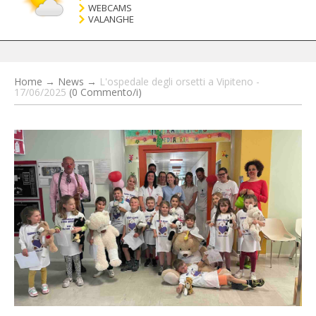
WEBCAMS
VALANGHE
Home
→
News
→
L'ospedale degli orsetti a Vipiteno -
17/06/2025
(0 Commento/i)