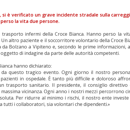
, si è verificato un grave incidente stradale sulla carreg
o perso la vita due persone.
il trasporto infermi della Croce Bianca. Hanno perso la v
 Un altro paziente e il soccorritore volontario della Croce B
etta da Bolzano a Vipiteno e, secondo le prime informazion
 oggetto di indagine da parte delle autorità competenti.
Bianca hanno dichiarato:
 da questo tragico evento. Ogni giorno il nostro person
azienti in ospedale. È tanto più difficile e doloroso affr
trasporto sanitario. Il presidente, il consiglio direttivo
a massima vicinanza. Ogni anno i nostri mezzi percorrono circa
oluta. Per ridurre al minimo i rischi, il nostro ente invest
a tutti i collaboratori, sia volontari che dipendenti.»