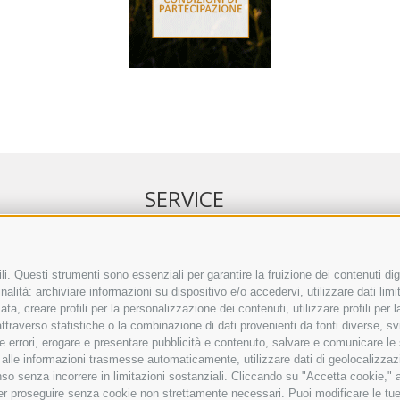
SERVICE
NELL’ERKER
EVENTI
 ONLINE
ANNUNCI
i. Questi strumenti sono essenziali per garantire la fruizione dei contenuti dig
alità: archiviare informazioni su dispositivo e/o accedervi, utilizzare dati limita
IRETTO SEPA
LINK UTILI
zata, creare profili per la personalizzazione dei contenuti, utilizzare profili per
TO COMMENTI
METEO
raverso statistiche o la combinazione di dati provenienti da fonti diverse, svilu
ING
WEBCAM
ere errori, erogare e presentare pubblicità e contenuto, salvare e comunicare le
VIDEO
base alle informazioni trasmesse automaticamente, utilizzare dati di geolocalizzaz
NECROLOGI
so senza incorrere in limitazioni sostanziali. Cliccando su "Accetta cookie," ac
 per proseguire senza cookie non strettamente necessari. Puoi modificare le t