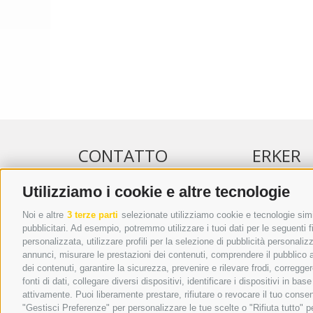
CONTATTO
ERKER
Utilizziamo i cookie e altre tecnologie
WIPP-MEDIA GMBH
PUBBLICITÀ 
DER ERKER
PUBBLICITÀ
Noi e altre
3 terze parti
selezionate utilizziamo cookie e tecnologie simil
pubblicitari. Ad esempio, potremmo utilizzare i tuoi dati per le seguenti fin
CITTÀ NUOVA 20A
ADDEBITO D
personalizzata, utilizzare profili per la selezione di pubblicità personaliz
I-39049 VIPITENO
REGOLAMEN
annunci, misurare le prestazioni dei contenuti, comprendere il pubblico att
TEL.: +39 0472 766876
ONLINE VOT
dei contenuti, garantire la sicurezza, prevenire e rilevare frodi, corregg
fonti di dati, collegare diversi dispositivi, identificare i dispositivi in 
GRAFIK@DERERKER.IT
attivamente. Puoi liberamente prestare, rifiutare o revocare il tuo consen
INFO@DERERKER.IT
"Gestisci Preferenze" per personalizzare le tue scelte o "Rifiuta tutto"