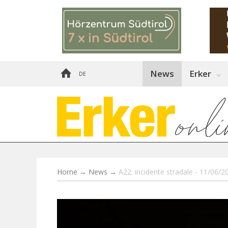
News
Erker
DE
Home
→
News
→
A22: incidente stradale - 11/06/