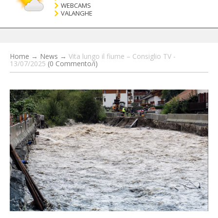
WEBCAMS
VALANGHE
Home
→
News
→
Vita lungo il fiume – Consiglio TV -
13/07/2025
(0 Commento/i)