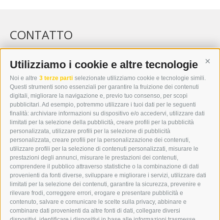
CONTATTO
WIPP-MEDIA GMBH
DER ERKER
Utilizziamo i cookie e altre tecnologie
Cont
CITTÀ NUOVA 20A
Noi e altre
3 terze parti
selezionate utilizziamo cookie e tecnologie simili.
I-39049 VIPITENO
Questi strumenti sono essenziali per garantire la fruizione dei contenuti
TEL.: +39 0472 766876
digitali, migliorare la navigazione e, previo tuo consenso, per scopi
pubblicitari. Ad esempio, potremmo utilizzare i tuoi dati per le seguenti
finalità: archiviare informazioni su dispositivo e/o accedervi, utilizzare dati
GRAFIK@DERERKER.IT
limitati per la selezione della pubblicità, creare profili per la pubblicità
INFO@DERERKER.IT
personalizzata, utilizzare profili per la selezione di pubblicità
BARBARA.FONTANA@DERERKER.IT
personalizzata, creare profili per la personalizzazione dei contenuti,
ERKER
utilizzare profili per la selezione di contenuti personalizzati, misurare le
prestazioni degli annunci, misurare le prestazioni dei contenuti,
comprendere il pubblico attraverso statistiche o la combinazione di dati
PUBBLICITÀ NELL’ERKER
provenienti da fonti diverse, sviluppare e migliorare i servizi, utilizzare dati
PUBBLICITÀ ONLINE
limitati per la selezione dei contenuti, garantire la sicurezza, prevenire e
ADDEBITO DIRETTO SEPA
rilevare frodi, correggere errori, erogare e presentare pubblicità e
REGOLAMENTO COMMENTI
contenuto, salvare e comunicare le scelte sulla privacy, abbinare e
ONLINE VOTING
combinare dati provenienti da altre fonti di dati, collegare diversi
dispositivi, identificare i dispositivi in base alle informazioni trasmesse