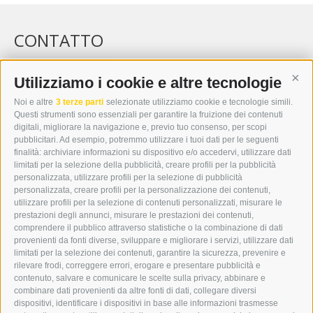
CONTATTO
WIPP-MEDIA GMBH
DER ERKER
Utilizziamo i cookie e altre tecnologie
Cont
CITTÀ NUOVA 20A
Noi e altre
3 terze parti
selezionate utilizziamo cookie e tecnologie simili.
I-39049 VIPITENO
Questi strumenti sono essenziali per garantire la fruizione dei contenuti
TEL.: +39 0472 766876
digitali, migliorare la navigazione e, previo tuo consenso, per scopi
pubblicitari. Ad esempio, potremmo utilizzare i tuoi dati per le seguenti
finalità: archiviare informazioni su dispositivo e/o accedervi, utilizzare dati
GRAFIK@DERERKER.IT
limitati per la selezione della pubblicità, creare profili per la pubblicità
INFO@DERERKER.IT
personalizzata, utilizzare profili per la selezione di pubblicità
BARBARA.FONTANA@DERERKER.IT
personalizzata, creare profili per la personalizzazione dei contenuti,
ERKER
utilizzare profili per la selezione di contenuti personalizzati, misurare le
prestazioni degli annunci, misurare le prestazioni dei contenuti,
comprendere il pubblico attraverso statistiche o la combinazione di dati
PUBBLICITÀ NELL’ERKER
provenienti da fonti diverse, sviluppare e migliorare i servizi, utilizzare dati
PUBBLICITÀ ONLINE
limitati per la selezione dei contenuti, garantire la sicurezza, prevenire e
ADDEBITO DIRETTO SEPA
rilevare frodi, correggere errori, erogare e presentare pubblicità e
REGOLAMENTO COMMENTI
contenuto, salvare e comunicare le scelte sulla privacy, abbinare e
ONLINE VOTING
combinare dati provenienti da altre fonti di dati, collegare diversi
dispositivi, identificare i dispositivi in base alle informazioni trasmesse