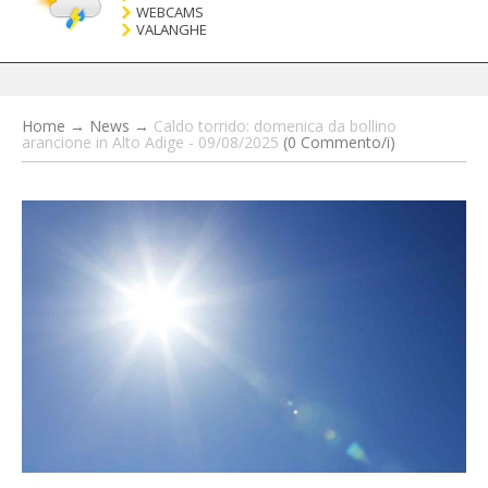
WEBCAMS
VALANGHE
Home
→
News
→
Caldo torrido: domenica da bollino
arancione in Alto Adige - 09/08/2025
(0 Commento/i)