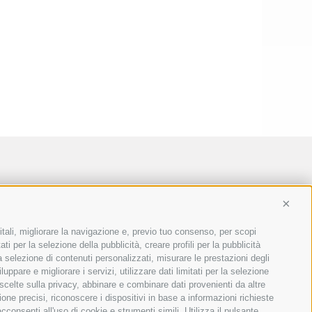
Conti
itali, migliorare la navigazione e, previo tuo consenso, per scopi
ti per la selezione della pubblicità, creare profili per la pubblicità
 la selezione di contenuti personalizzati, misurare le prestazioni degli
ppare e migliorare i servizi, utilizzare dati limitati per la selezione
 scelte sulla privacy, abbinare e combinare dati provenienti da altre
ione precisi, riconoscere i dispositivi in base a informazioni richieste
consenti all'uso di cookie e strumenti simili. Utilizza il pulsante