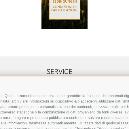
SERVICE
NELL’ERKER
EVENTI
 ONLINE
ANNUNCI
i. Questi strumenti sono essenziali per garantire la fruizione dei contenuti dig
alità: archiviare informazioni su dispositivo e/o accedervi, utilizzare dati limita
IRETTO SEPA
LINK UTILI
zata, creare profili per la personalizzazione dei contenuti, utilizzare profili per
TO COMMENTI
METEO
raverso statistiche o la combinazione di dati provenienti da fonti diverse, svilu
ING
WEBCAM
ere errori, erogare e presentare pubblicità e contenuto, salvare e comunicare le
VIDEO
base alle informazioni trasmesse automaticamente, utilizzare dati di geolocalizzaz
NECROLOGI
so senza incorrere in limitazioni sostanziali. Cliccando su "Accetta cookie," ac