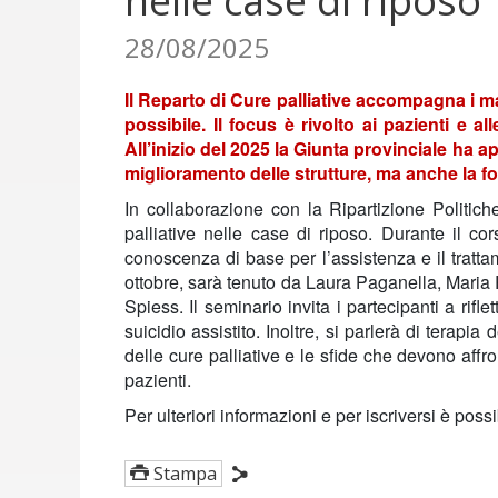
nelle case di riposo
28/08/2025
Il Reparto di Cure palliative accompagna i mal
possibile. Il focus è rivolto ai pazienti e 
All’inizio del 2025 la
Giunta provinciale
ha ap
miglioramento delle strutture, ma anche la
f
In collaborazione con la
Ripartizione Politich
palliative nelle case di riposo. Durante il cor
conoscenza di base per l’assistenza e il trattame
ottobre, sarà tenuto da
Laura Paganella
,
Maria 
Spiess
. Il seminario invita i partecipanti a rifl
suicidio assistito. Inoltre, si parlerà di terapi
delle cure palliative e le sfide che devono affr
pazienti.
Per ulteriori informazioni e per iscriversi è poss
Stampa