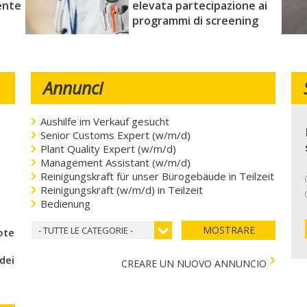
ente
elevata partecipazione ai
programmi di screening
Annunci
Aushilfe im Verkauf gesucht
Senior Customs Expert (w/m/d)
Plant Quality Expert (w/m/d)
Management Assistant (w/m/d)
Reinigungskraft für unser Bürogebäude in Teilzeit
Reinigungskraft (w/m/d) in Teilzeit
Bedienung
MOSTRARE
- TUTTE LE CATEGORIE -
coteca del cuore
 dei bambini)
CREARE UN NUOVO ANNUNCIO