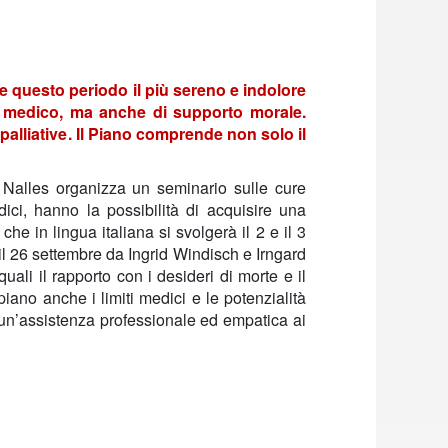
ere questo periodo il più sereno e indolore
izio medico, ma anche di supporto morale.
palliative
. Il Piano comprende non solo il
 Nalles organizza un seminario sulle cure
edici, hanno la possibilità di acquisire una
che in lingua italiana si svolgerà il 2 e il 3
 il 26 settembre da
Ingrid Windisch
e
Irngard
 quali il rapporto con i desideri di morte e il
 piano anche i limiti medici e le potenzialità
re un’assistenza professionale ed empatica ai