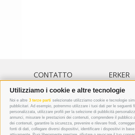
CONTATTO
ERKER
Utilizziamo i cookie e altre tecnologie
WIPP-MEDIA GMBH
PUBBLICITÀ 
DER ERKER
PUBBLICITÀ
Noi e altre
3 terze parti
selezionate utilizziamo cookie e tecnologie simil
pubblicitari. Ad esempio, potremmo utilizzare i tuoi dati per le seguenti fin
CITTÀ NUOVA 20A
ADDEBITO D
personalizzata, utilizzare profili per la selezione di pubblicità personaliz
I-39049 VIPITENO
REGOLAMEN
annunci, misurare le prestazioni dei contenuti, comprendere il pubblico att
TEL.: +39 0472 766876
ONLINE VOT
dei contenuti, garantire la sicurezza, prevenire e rilevare frodi, corregg
fonti di dati, collegare diversi dispositivi, identificare i dispositivi in 
GRAFIK@DERERKER.IT
attivamente. Puoi liberamente prestare, rifiutare o revocare il tuo consen