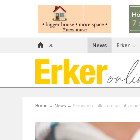
News
Erker
DE
Home
→
News
→
Seminario sulle cure palliative ne