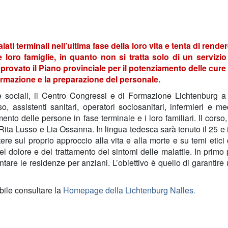
ati terminali nell’ultima fase della loro vita e tenta di rend
alle loro famiglie, in quanto non si tratta solo di un serv
provato il
Piano provinciale per il
potenziamento delle cure 
ormazione
e la
preparazione del personale
.
e sociali
, il
Centro Congressi e di Formazione Lichtenburg
a
so, assistenti sanitari, operatori sociosanitari, infermieri e m
nto delle persone in fase terminale e i loro familiari. Il corso, 
Rita Lusso
e
Lia Ossanna
. In lingua tedesca sarà tenuto il 25 e
ettere sul proprio approccio alla vita e alla morte e su temi etici
a del dolore e del trattamento dei sintomi delle malattie. In primo
ontare le residenze per anziani. L’obiettivo è quello di garanti
ibile consultare la
Homepage della Lichtenburg Nalles
.