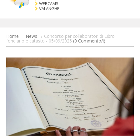
WEBCAMS
VALANGHE
Home
→
News
→
Concorso per collaboratori di Libro
fondiario e catasto - 05/09/2025
(0 Commento/i)