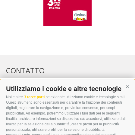
CONTATTO
WIPP-MEDIA GMBH
DER ERKER
Utilizziamo i cookie e altre tecnologie
Cont
CITTÀ NUOVA 20A
Noi e altre
3 terze parti
selezionate utilizziamo cookie e tecnologie simili.
I-39049 VIPITENO
Questi strumenti sono essenziali per garantire la fruizione dei contenuti
TEL.: +39 0472 766876
digitali, migliorare la navigazione e, previo tuo consenso, per scopi
pubblicitari. Ad esempio, potremmo utilizzare i tuoi dati per le seguenti
finalità: archiviare informazioni su dispositivo e/o accedervi, utilizzare dati
GRAFIK@DERERKER.IT
limitati per la selezione della pubblicità, creare profili per la pubblicità
INFO@DERERKER.IT
personalizzata, utilizzare profili per la selezione di pubblicità
BARBARA.FONTANA@DERERKER.IT