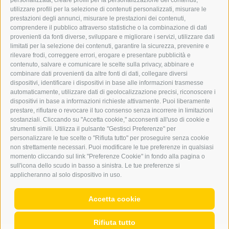
personalizzata, creare profili per la personalizzazione dei contenuti,
ERKER
utilizzare profili per la selezione di contenuti personalizzati, misurare le
prestazioni degli annunci, misurare le prestazioni dei contenuti,
comprendere il pubblico attraverso statistiche o la combinazione di dati
PUBBLICITÀ NELL’ERKER
provenienti da fonti diverse, sviluppare e migliorare i servizi, utilizzare dati
PUBBLICITÀ ONLINE
limitati per la selezione dei contenuti, garantire la sicurezza, prevenire e
ADDEBITO DIRETTO SEPA
rilevare frodi, correggere errori, erogare e presentare pubblicità e
REGOLAMENTO COMMENTI
contenuto, salvare e comunicare le scelte sulla privacy, abbinare e
ONLINE VOTING
combinare dati provenienti da altre fonti di dati, collegare diversi
dispositivi, identificare i dispositivi in base alle informazioni trasmesse
automaticamente, utilizzare dati di geolocalizzazione precisi, riconoscere i
SERVICE
dispositivi in base a informazioni richieste attivamente. Puoi liberamente
prestare, rifiutare o revocare il tuo consenso senza incorrere in limitazioni
EVENTI
sostanziali. Cliccando su "Accetta cookie," acconsenti all'uso di cookie e
ANNUNCI
strumenti simili. Utilizza il pulsante "Gestisci Preferenze" per
personalizzare le tue scelte o "Rifiuta tutto" per proseguire senza cookie
LINK UTILI
non strettamente necessari. Puoi modificare le tue preferenze in qualsiasi
METEO
momento cliccando sul link "Preferenze Cookie" in fondo alla pagina o
WEBCAM
sull'icona dello scudo in basso a sinistra. Le tue preferenze si
VIDEO
applicheranno al solo dispositivo in uso.
NECROLOGI
Accetta cookie
Rifiuta tutto