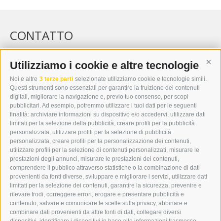
CONTATTO
WIPP-MEDIA GMBH
DER ERKER
Utilizziamo i cookie e altre tecnologie
Cont
CITTÀ NUOVA 20A
Noi e altre
3 terze parti
selezionate utilizziamo cookie e tecnologie simili.
I-39049 VIPITENO
Questi strumenti sono essenziali per garantire la fruizione dei contenuti
TEL.: +39 0472 766876
digitali, migliorare la navigazione e, previo tuo consenso, per scopi
pubblicitari. Ad esempio, potremmo utilizzare i tuoi dati per le seguenti
finalità: archiviare informazioni su dispositivo e/o accedervi, utilizzare dati
GRAFIK@DERERKER.IT
limitati per la selezione della pubblicità, creare profili per la pubblicità
INFO@DERERKER.IT
personalizzata, utilizzare profili per la selezione di pubblicità
BARBARA.FONTANA@DERERKER.IT
personalizzata, creare profili per la personalizzazione dei contenuti,
ERKER
utilizzare profili per la selezione di contenuti personalizzati, misurare le
prestazioni degli annunci, misurare le prestazioni dei contenuti,
comprendere il pubblico attraverso statistiche o la combinazione di dati
PUBBLICITÀ NELL’ERKER
provenienti da fonti diverse, sviluppare e migliorare i servizi, utilizzare dati
PUBBLICITÀ ONLINE
limitati per la selezione dei contenuti, garantire la sicurezza, prevenire e
ADDEBITO DIRETTO SEPA
rilevare frodi, correggere errori, erogare e presentare pubblicità e
REGOLAMENTO COMMENTI
contenuto, salvare e comunicare le scelte sulla privacy, abbinare e
ONLINE VOTING
combinare dati provenienti da altre fonti di dati, collegare diversi