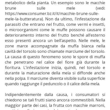
metabolico della pianta. Un esempio sono le macchie
brune sulle mele (vedi:
https://www.consumer.bz.it/it/macchie-brune-sulle-
mele-la-butteratura). Non da ultimo, l’infestazione da
parassiti che entrano nel frutto, come vermi e insetti,
o microorganismi come le muffe possono causare il
deterioramento interno del frutto benché all’esterno
esso presenti ancora un bell’aspetto. Nelle mele, le
zone marce accompagnate da muffa bianca nella
cavità del torsolo sono chiamate marciume del torsolo.
La causa di questo fenomeno sono le spore di muffa
che penetrano nel calice del fiore già durante la
fioritura. L’infestazione inizia, quindi, nel torsolo e
durante la maturazione della mela si diffonde anche
nella polpa. Il marciume diventa visibile sulla superficie
quando raggiunge il peduncolo o il calice della mela.
Indipendentemente dalla causa, i consumatori si
chiedono se tali frutti siano ancora commestibili. Nella
maggior parte dei casi, la frutta con macchie marroni,