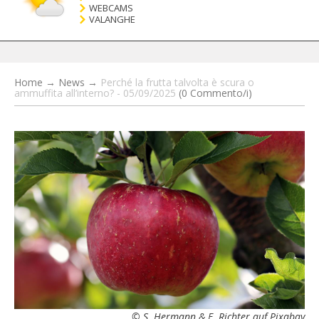
WEBCAMS
VALANGHE
Home
→
News
→
Perché la frutta talvolta è scura o
ammuffita all’interno? - 05/09/2025
(0 Commento/i)
© S. Hermann & F. Richter auf Pixabay