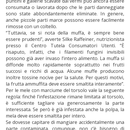
puntini e gallerie scavate dai vermi può ancora essere
consumata o lavorata dopo che le parti danneggiate
sono state abbondantemente eliminate. In genere,
anche piccole parti marce possono essere facilmente
rimosse con un coltello.
“Tuttavia, se si nota della muffa, è sempre bene
essere prudenti”, avverte Silke Raffeiner, nutrizionista
presso il Centro Tutela Consumatori Utenti. “È
risaputo, infatti, che i filamenti fungini invisibili
possono già aver invaso l’intero alimento. La muffa si
diffonde molto rapidamente soprattutto nei frutti
succosi e ricchi di acqua. Alcune muffe producono
inoltre tossine nocive per la salute. Per questi motivi,
la frutta ammuffita deve essere smaltita interamente”.
Per le mele con marciume del torsolo vale la seguente
regola: finché l’infestazione rimane limitata al torsolo,
è sufficiente tagliare via generosamente la parte
interessata. Se però è già infestata anche la polpa, la
mela deve essere smaltita per intero.
Se dovesse capitare di mangiare accidentalmente una
parte contaminata, comunque, non c’è bisogno di