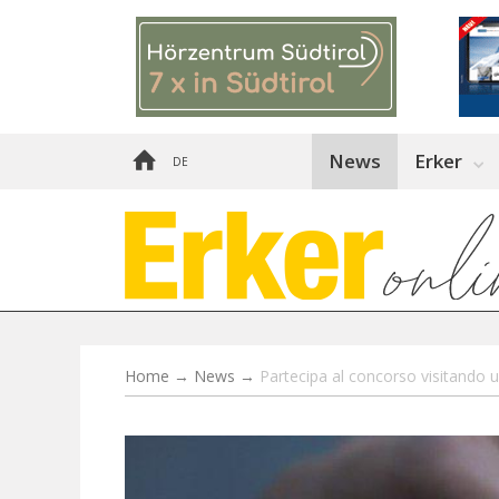
News
Erker
DE
Home
→
News
→
Partecipa al concorso visitando 