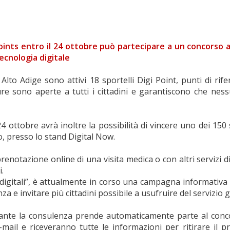
oints entro il 24 ottobre può partecipare a un concorso a
tecnologia digitale
Alto Adige sono attivi 18 sportelli Digi Point, punti di rif
ure sono aperte a tutti i cittadini e garantiscono che nes
 24 ottobre avrà inoltre la possibilità di vincere uno dei 1
, presso lo stand Digital Now.
renotazione online di una visita medica o con altri servizi dig
.
iù digitali”, è attualmente in corso una campagna informativ
a e invitare più cittadini possibile a usufruire del servizio g
ante la consulenza prende automaticamente parte al concor
mail e riceveranno tutte le informazioni per ritirare il pr