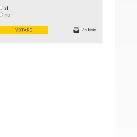
si
no
VOTARE
Archivio