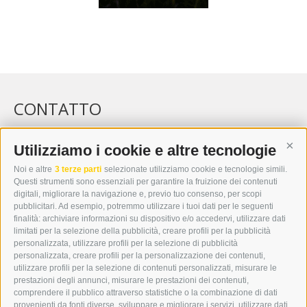
CONTATTO
WIPP-MEDIA GMBH
DER ERKER
Utilizziamo i cookie e altre tecnologie
Cont
CITTÀ NUOVA 20A
Noi e altre
3 terze parti
selezionate utilizziamo cookie e tecnologie simili.
I-39049 VIPITENO
Questi strumenti sono essenziali per garantire la fruizione dei contenuti
TEL.: +39 0472 766876
digitali, migliorare la navigazione e, previo tuo consenso, per scopi
pubblicitari. Ad esempio, potremmo utilizzare i tuoi dati per le seguenti
finalità: archiviare informazioni su dispositivo e/o accedervi, utilizzare dati
GRAFIK@DERERKER.IT
limitati per la selezione della pubblicità, creare profili per la pubblicità
INFO@DERERKER.IT
personalizzata, utilizzare profili per la selezione di pubblicità
BARBARA.FONTANA@DERERKER.IT
personalizzata, creare profili per la personalizzazione dei contenuti,
ERKER
utilizzare profili per la selezione di contenuti personalizzati, misurare le
prestazioni degli annunci, misurare le prestazioni dei contenuti,
comprendere il pubblico attraverso statistiche o la combinazione di dati
PUBBLICITÀ NELL’ERKER
provenienti da fonti diverse, sviluppare e migliorare i servizi, utilizzare dati