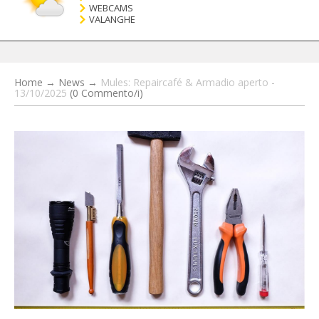
WEBCAMS
VALANGHE
Home
→
News
→
Mules: Repaircafé & Armadio aperto -
13/10/2025
(0 Commento/i)