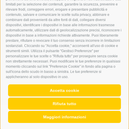
PUBBLICITÀ ONLINE
limitati per la selezione dei contenuti, garantire la sicurezza, prevenire e
ADDEBITO DIRETTO SEPA
rilevare frodi, correggere errori, erogare e presentare pubblicità e
REGOLAMENTO COMMENTI
contenuto, salvare e comunicare le scelte sulla privacy, abbinare e
ONLINE VOTING
combinare dati provenienti da altre fonti di dati, collegare diversi
dispositivi, identificare i dispositivi in base alle informazioni trasmesse
automaticamente, utilizzare dati di geolocalizzazione precisi, riconoscere i
SERVICE
dispositivi in base a informazioni richieste attivamente. Puoi liberamente
prestare, rifiutare o revocare il tuo consenso senza incorrere in limitazioni
EVENTI
sostanziali. Cliccando su "Accetta cookie," acconsenti all'uso di cookie e
ANNUNCI
strumenti simili. Utilizza il pulsante "Gestisci Preferenze" per
personalizzare le tue scelte o "Rifiuta tutto" per proseguire senza cookie
LINK UTILI
non strettamente necessari. Puoi modificare le tue preferenze in qualsiasi
METEO
momento cliccando sul link "Preferenze Cookie" in fondo alla pagina o
WEBCAM
sull'icona dello scudo in basso a sinistra. Le tue preferenze si
VIDEO
applicheranno al solo dispositivo in uso.
NECROLOGI
Accetta cookie
Rifiuta tutto
CREDITS
|
MAPPA DEL SITO
|
COOKIE POLICY
|
PRIVACY
|
Maggiori informazioni
Preferenze Cookies
|
WEB