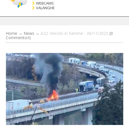
WEBCAMS
VALANGHE
Home
→
News
→
A22: Veicolo in fiamme - 06/11/2025
(0
Commento/i)