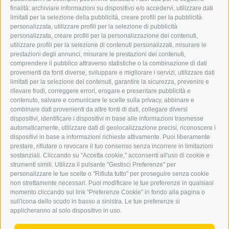
finalità: archiviare informazioni su dispositivo e/o accedervi, utilizzare dati
GRAFIK@DERERKER.IT
limitati per la selezione della pubblicità, creare profili per la pubblicità
INFO@DERERKER.IT
personalizzata, utilizzare profili per la selezione di pubblicità
BARBARA.FONTANA@DERERKER.IT
personalizzata, creare profili per la personalizzazione dei contenuti,
ERKER
utilizzare profili per la selezione di contenuti personalizzati, misurare le
prestazioni degli annunci, misurare le prestazioni dei contenuti,
comprendere il pubblico attraverso statistiche o la combinazione di dati
PUBBLICITÀ NELL’ERKER
provenienti da fonti diverse, sviluppare e migliorare i servizi, utilizzare dati
PUBBLICITÀ ONLINE
limitati per la selezione dei contenuti, garantire la sicurezza, prevenire e
ADDEBITO DIRETTO SEPA
rilevare frodi, correggere errori, erogare e presentare pubblicità e
REGOLAMENTO COMMENTI
contenuto, salvare e comunicare le scelte sulla privacy, abbinare e
ONLINE VOTING
combinare dati provenienti da altre fonti di dati, collegare diversi
dispositivi, identificare i dispositivi in base alle informazioni trasmesse
automaticamente, utilizzare dati di geolocalizzazione precisi, riconoscere i
SERVICE
dispositivi in base a informazioni richieste attivamente. Puoi liberamente
prestare, rifiutare o revocare il tuo consenso senza incorrere in limitazioni
EVENTI
sostanziali. Cliccando su "Accetta cookie," acconsenti all'uso di cookie e
ANNUNCI
strumenti simili. Utilizza il pulsante "Gestisci Preferenze" per
personalizzare le tue scelte o "Rifiuta tutto" per proseguire senza cookie
LINK UTILI
non strettamente necessari. Puoi modificare le tue preferenze in qualsiasi
METEO
momento cliccando sul link "Preferenze Cookie" in fondo alla pagina o
WEBCAM
sull'icona dello scudo in basso a sinistra. Le tue preferenze si
VIDEO
applicheranno al solo dispositivo in uso.
NECROLOGI