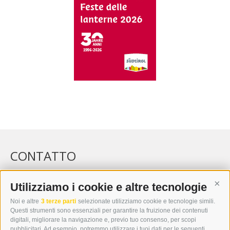
CONTATTO
WIPP-MEDIA GMBH
DER ERKER
Utilizziamo i cookie e altre tecnologie
Cont
CITTÀ NUOVA 20A
Noi e altre
3 terze parti
selezionate utilizziamo cookie e tecnologie simili.
I-39049 VIPITENO
Questi strumenti sono essenziali per garantire la fruizione dei contenuti
TEL.: +39 0472 766876
digitali, migliorare la navigazione e, previo tuo consenso, per scopi
pubblicitari. Ad esempio, potremmo utilizzare i tuoi dati per le seguenti