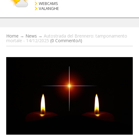
WEBCAMS
VALANGHE
Home
→
News
→
Autostrada del Brennero: tamponamento
mortale - 14/12/2025
(0 Commento/i)