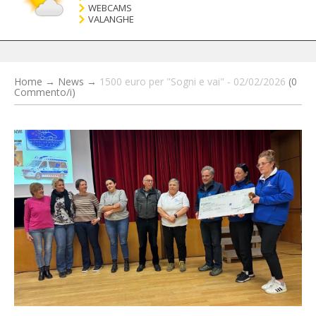
WEBCAMS
VALANGHE
Home
→
News
→
1500 euro per "Sogni e vai" - 02/02/2026
(0
Commento/i)