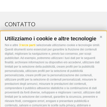
CONTATTO
WIPP-MEDIA GMBH
DER ERKER
Utilizziamo i cookie e altre tecnologie
Cont
CITTÀ NUOVA 20A
Noi e altre
3 terze parti
selezionate utilizziamo cookie e tecnologie simili.
I-39049 VIPITENO
Questi strumenti sono essenziali per garantire la fruizione dei contenuti
TEL.: +39 0472 766876
digitali, migliorare la navigazione e, previo tuo consenso, per scopi
pubblicitari. Ad esempio, potremmo utilizzare i tuoi dati per le seguenti
finalità: archiviare informazioni su dispositivo e/o accedervi, utilizzare dati
GRAFIK@DERERKER.IT
limitati per la selezione della pubblicità, creare profili per la pubblicità
INFO@DERERKER.IT
personalizzata, utilizzare profili per la selezione di pubblicità
BARBARA.FONTANA@DERERKER.IT
personalizzata, creare profili per la personalizzazione dei contenuti,
ERKER
utilizzare profili per la selezione di contenuti personalizzati, misurare le
prestazioni degli annunci, misurare le prestazioni dei contenuti,
comprendere il pubblico attraverso statistiche o la combinazione di dati
PUBBLICITÀ NELL’ERKER
provenienti da fonti diverse, sviluppare e migliorare i servizi, utilizzare dati
PUBBLICITÀ ONLINE
limitati per la selezione dei contenuti, garantire la sicurezza, prevenire e
ADDEBITO DIRETTO SEPA
rilevare frodi, correggere errori, erogare e presentare pubblicità e
REGOLAMENTO COMMENTI
contenuto, salvare e comunicare le scelte sulla privacy, abbinare e