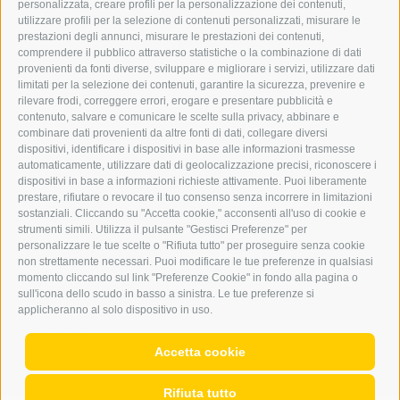
personalizzata, creare profili per la personalizzazione dei contenuti,
ERKER
utilizzare profili per la selezione di contenuti personalizzati, misurare le
prestazioni degli annunci, misurare le prestazioni dei contenuti,
comprendere il pubblico attraverso statistiche o la combinazione di dati
PUBBLICITÀ NELL’ERKER
provenienti da fonti diverse, sviluppare e migliorare i servizi, utilizzare dati
PUBBLICITÀ ONLINE
limitati per la selezione dei contenuti, garantire la sicurezza, prevenire e
ADDEBITO DIRETTO SEPA
rilevare frodi, correggere errori, erogare e presentare pubblicità e
REGOLAMENTO COMMENTI
contenuto, salvare e comunicare le scelte sulla privacy, abbinare e
ONLINE VOTING
combinare dati provenienti da altre fonti di dati, collegare diversi
dispositivi, identificare i dispositivi in base alle informazioni trasmesse
automaticamente, utilizzare dati di geolocalizzazione precisi, riconoscere i
SERVICE
dispositivi in base a informazioni richieste attivamente. Puoi liberamente
prestare, rifiutare o revocare il tuo consenso senza incorrere in limitazioni
EVENTI
sostanziali. Cliccando su "Accetta cookie," acconsenti all'uso di cookie e
ANNUNCI
strumenti simili. Utilizza il pulsante "Gestisci Preferenze" per
personalizzare le tue scelte o "Rifiuta tutto" per proseguire senza cookie
LINK UTILI
non strettamente necessari. Puoi modificare le tue preferenze in qualsiasi
METEO
momento cliccando sul link "Preferenze Cookie" in fondo alla pagina o
WEBCAM
sull'icona dello scudo in basso a sinistra. Le tue preferenze si
VIDEO
applicheranno al solo dispositivo in uso.
NECROLOGI
Accetta cookie
Rifiuta tutto