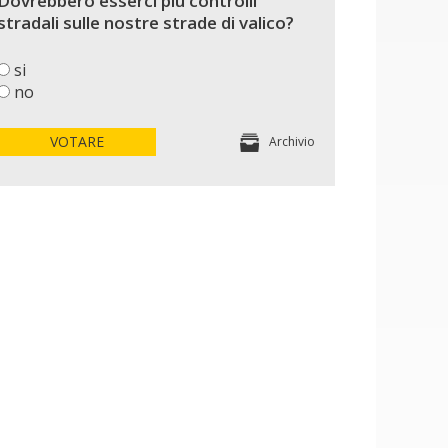
Dovrebbero esserci più controlli
stradali sulle nostre strade di valico?
si
no
VOTARE
Archivio