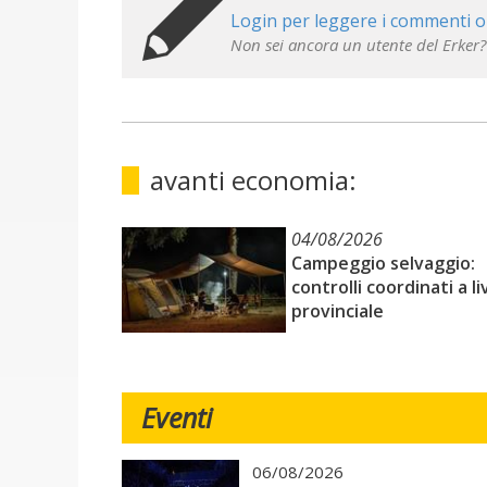
Login per leggere i commenti o
Non sei ancora un utente del Erker?
avanti economia:
04/08/2026
Campeggio selvaggio:
controlli coordinati a li
provinciale
Eventi
06/08/2026