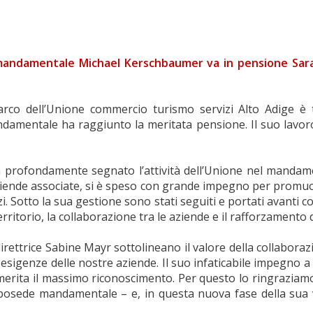
de mandamentale Michael Kerschbaumer va in pensione Sar
arco dell’Unione commercio turismo servizi Alto Adige è 
amentale ha raggiunto la meritata pensione. Il suo lavoro
profondamente segnato l’attività dell’Unione nel mandamen
ziende associate, si è speso con grande impegno per promuov
i. Sotto la sua gestione sono stati seguiti e portati avanti 
rritorio, la collaborazione tra le aziende e il rafforzamento d
 direttrice Sabine Mayr sottolineano il valore della collabo
 esigenze delle nostre aziende. Il suo infaticabile impegno 
co merita il massimo riconoscimento. Per questo lo ringraziam
aposede mandamentale – e, in questa nuova fase della sua v