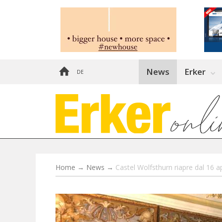
News
Erker
DE
Home
→
News
→
Castel Wolfsthurn riapre dal 16 a