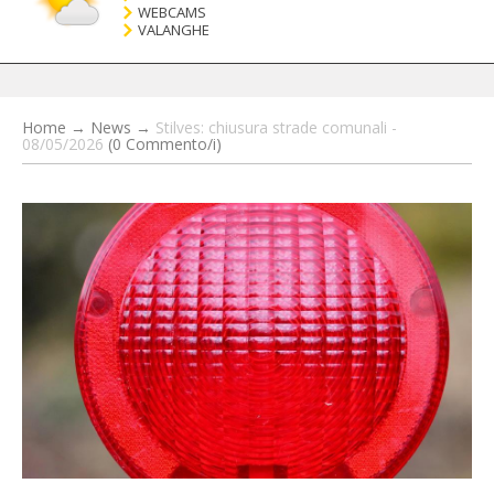
WEBCAMS
VALANGHE
Home
→
News
→
Stilves: chiusura strade comunali -
08/05/2026
(0 Commento/i)