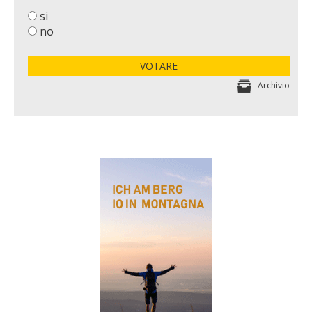
si
no
VOTARE
Archivio