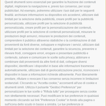
I-39049 VIPITENO
Questi strumenti sono essenziali per garantire la fruizione dei contenuti
TEL.: +39 0472 766876
digitali, migliorare la navigazione e, previo tuo consenso, per scopi
pubblicitari. Ad esempio, potremmo utilizzare i tuoi dati per le seguenti
finalità: archiviare informazioni su dispositivo e/o accedervi, utilizzare dati
GRAFIK@DERERKER.IT
limitati per la selezione della pubblicità, creare profili per la pubblicità
INFO@DERERKER.IT
personalizzata, utilizzare profili per la selezione di pubblicità
BARBARA.FONTANA@DERERKER.IT
personalizzata, creare profili per la personalizzazione dei contenuti,
ERKER
utilizzare profili per la selezione di contenuti personalizzati, misurare le
prestazioni degli annunci, misurare le prestazioni dei contenuti,
comprendere il pubblico attraverso statistiche o la combinazione di dati
PUBBLICITÀ NELL’ERKER
provenienti da fonti diverse, sviluppare e migliorare i servizi, utilizzare dati
PUBBLICITÀ ONLINE
limitati per la selezione dei contenuti, garantire la sicurezza, prevenire e
ADDEBITO DIRETTO SEPA
rilevare frodi, correggere errori, erogare e presentare pubblicità e
REGOLAMENTO COMMENTI
contenuto, salvare e comunicare le scelte sulla privacy, abbinare e
ONLINE VOTING
combinare dati provenienti da altre fonti di dati, collegare diversi
dispositivi, identificare i dispositivi in base alle informazioni trasmesse
automaticamente, utilizzare dati di geolocalizzazione precisi, riconoscere i
SERVICE
dispositivi in base a informazioni richieste attivamente. Puoi liberamente
prestare, rifiutare o revocare il tuo consenso senza incorrere in limitazioni
EVENTI
sostanziali. Cliccando su "Accetta cookie," acconsenti all'uso di cookie e
ANNUNCI
strumenti simili. Utilizza il pulsante "Gestisci Preferenze" per
personalizzare le tue scelte o "Rifiuta tutto" per proseguire senza cookie
LINK UTILI
non strettamente necessari. Puoi modificare le tue preferenze in qualsiasi
METEO
momento cliccando sul link "Preferenze Cookie" in fondo alla pagina o
WEBCAM
sull'icona dello scudo in basso a sinistra. Le tue preferenze si