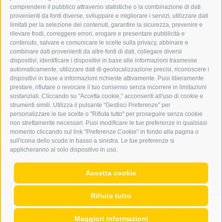
comprendere il pubblico attraverso statistiche o la combinazione di dati
PUBBLICITÀ NELL’ERKER
provenienti da fonti diverse, sviluppare e migliorare i servizi, utilizzare dati
PUBBLICITÀ ONLINE
limitati per la selezione dei contenuti, garantire la sicurezza, prevenire e
ADDEBITO DIRETTO SEPA
rilevare frodi, correggere errori, erogare e presentare pubblicità e
REGOLAMENTO COMMENTI
contenuto, salvare e comunicare le scelte sulla privacy, abbinare e
ONLINE VOTING
combinare dati provenienti da altre fonti di dati, collegare diversi
dispositivi, identificare i dispositivi in base alle informazioni trasmesse
automaticamente, utilizzare dati di geolocalizzazione precisi, riconoscere i
SERVICE
dispositivi in base a informazioni richieste attivamente. Puoi liberamente
prestare, rifiutare o revocare il tuo consenso senza incorrere in limitazioni
EVENTI
sostanziali. Cliccando su "Accetta cookie," acconsenti all'uso di cookie e
ANNUNCI
strumenti simili. Utilizza il pulsante "Gestisci Preferenze" per
personalizzare le tue scelte o "Rifiuta tutto" per proseguire senza cookie
LINK UTILI
non strettamente necessari. Puoi modificare le tue preferenze in qualsiasi
METEO
momento cliccando sul link "Preferenze Cookie" in fondo alla pagina o
WEBCAM
sull'icona dello scudo in basso a sinistra. Le tue preferenze si
VIDEO
applicheranno al solo dispositivo in uso.
NECROLOGI
Accetta cookie
Rifiuta tutto
CREDITS
|
MAPPA DEL SITO
|
COOKIE POLICY
|
PRIVACY
|
Maggiori informazioni