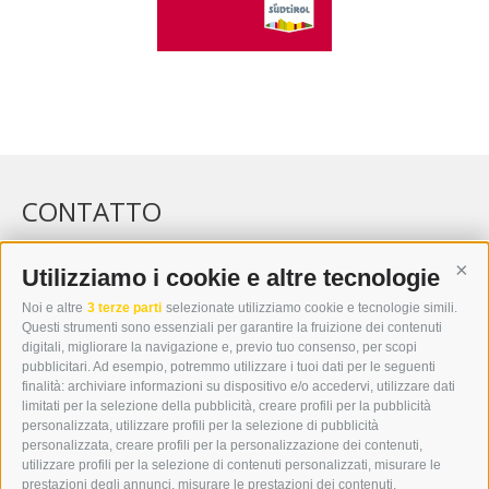
CONTATTO
WIPP-MEDIA GMBH
DER ERKER
Utilizziamo i cookie e altre tecnologie
Cont
CITTÀ NUOVA 20A
Noi e altre
3 terze parti
selezionate utilizziamo cookie e tecnologie simili.
I-39049 VIPITENO
Questi strumenti sono essenziali per garantire la fruizione dei contenuti
TEL.: +39 0472 766876
digitali, migliorare la navigazione e, previo tuo consenso, per scopi
pubblicitari. Ad esempio, potremmo utilizzare i tuoi dati per le seguenti
finalità: archiviare informazioni su dispositivo e/o accedervi, utilizzare dati
GRAFIK@DERERKER.IT
limitati per la selezione della pubblicità, creare profili per la pubblicità
INFO@DERERKER.IT
personalizzata, utilizzare profili per la selezione di pubblicità
BARBARA.FONTANA@DERERKER.IT
personalizzata, creare profili per la personalizzazione dei contenuti,
ERKER
utilizzare profili per la selezione di contenuti personalizzati, misurare le
prestazioni degli annunci, misurare le prestazioni dei contenuti,