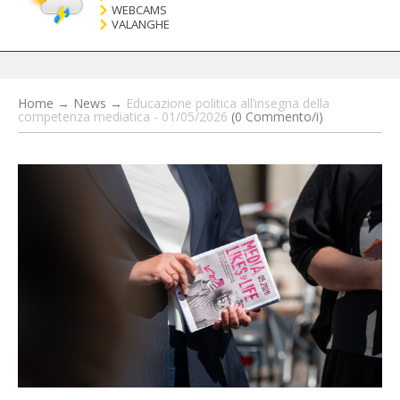
WEBCAMS
VALANGHE
Home
→
News
→
Educazione politica all’insegna della
competenza mediatica - 01/05/2026
(0 Commento/i)