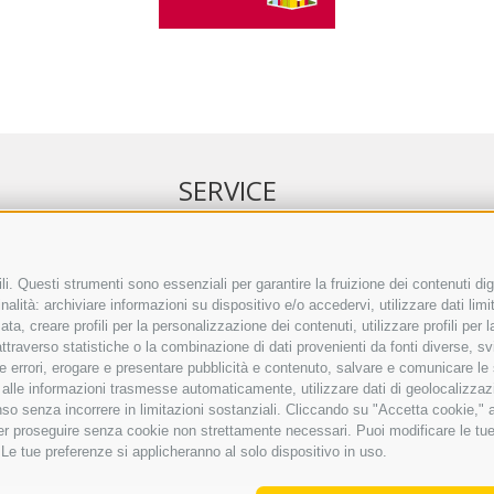
SERVICE
NELL’ERKER
EVENTI
 ONLINE
ANNUNCI
i. Questi strumenti sono essenziali per garantire la fruizione dei contenuti dig
alità: archiviare informazioni su dispositivo e/o accedervi, utilizzare dati limita
IRETTO SEPA
LINK UTILI
zata, creare profili per la personalizzazione dei contenuti, utilizzare profili per
TO COMMENTI
METEO
raverso statistiche o la combinazione di dati provenienti da fonti diverse, svilu
ING
WEBCAM
ere errori, erogare e presentare pubblicità e contenuto, salvare e comunicare le
VIDEO
base alle informazioni trasmesse automaticamente, utilizzare dati di geolocalizzaz
NECROLOGI
so senza incorrere in limitazioni sostanziali. Cliccando su "Accetta cookie," ac
 per proseguire senza cookie non strettamente necessari. Puoi modificare le t
 Le tue preferenze si applicheranno al solo dispositivo in uso.