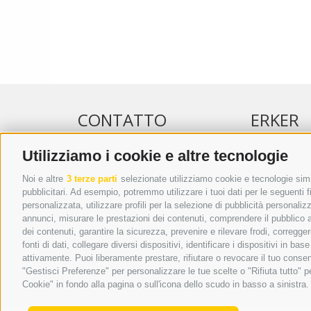
CONTATTO
ERKER
Utilizziamo i cookie e altre tecnologie
WIPP-MEDIA GMBH
PUBBLICITÀ 
DER ERKER
PUBBLICITÀ
Noi e altre
3 terze parti
selezionate utilizziamo cookie e tecnologie simil
pubblicitari. Ad esempio, potremmo utilizzare i tuoi dati per le seguenti fin
CITTÀ NUOVA 20A
ADDEBITO D
personalizzata, utilizzare profili per la selezione di pubblicità personaliz
I-39049 VIPITENO
REGOLAMEN
annunci, misurare le prestazioni dei contenuti, comprendere il pubblico att
TEL.: +39 0472 766876
ONLINE VOT
dei contenuti, garantire la sicurezza, prevenire e rilevare frodi, corregg
fonti di dati, collegare diversi dispositivi, identificare i dispositivi in 
GRAFIK@DERERKER.IT
attivamente. Puoi liberamente prestare, rifiutare o revocare il tuo consen
INFO@DERERKER.IT
"Gestisci Preferenze" per personalizzare le tue scelte o "Rifiuta tutto"
BARBARA.FONTANA@DERERKER.IT
Cookie" in fondo alla pagina o sull'icona dello scudo in basso a sinistra.