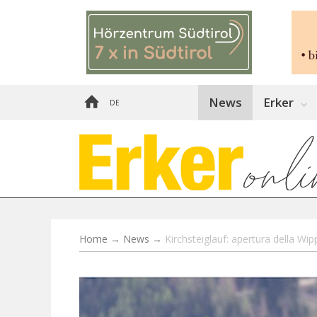
News
Erker
DE
Home
→
News
→
Kirchsteiglauf: apertura della Wi