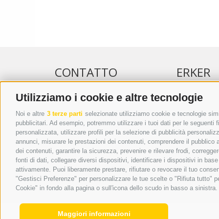
CONTATTO
ERKER
Utilizziamo i cookie e altre tecnologie
WIPP-MEDIA GMBH
PUBBLICITÀ 
DER ERKER
PUBBLICITÀ
Noi e altre
3 terze parti
selezionate utilizziamo cookie e tecnologie simil
pubblicitari. Ad esempio, potremmo utilizzare i tuoi dati per le seguenti fin
CITTÀ NUOVA 20A
ADDEBITO D
personalizzata, utilizzare profili per la selezione di pubblicità personaliz
I-39049 VIPITENO
REGOLAMEN
annunci, misurare le prestazioni dei contenuti, comprendere il pubblico att
TEL.: +39 0472 766876
ONLINE VOT
dei contenuti, garantire la sicurezza, prevenire e rilevare frodi, corregg
fonti di dati, collegare diversi dispositivi, identificare i dispositivi in 
GRAFIK@DERERKER.IT
attivamente. Puoi liberamente prestare, rifiutare o revocare il tuo consen
INFO@DERERKER.IT
"Gestisci Preferenze" per personalizzare le tue scelte o "Rifiuta tutto"
BARBARA.FONTANA@DERERKER.IT
Cookie" in fondo alla pagina o sull'icona dello scudo in basso a sinistra.
Maggiori informazioni