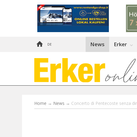
News
Erker
DE
Home
→
News
→
Concerto di Pentecoste senza di