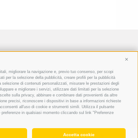
Conti
itali, migliorare la navigazione e, previo tuo consenso, per scopi
ti per la selezione della pubblicità, creare profili per la pubblicità
 la selezione di contenuti personalizzati, misurare le prestazioni degli
ppare e migliorare i servizi, utilizzare dati limitati per la selezione
 scelte sulla privacy, abbinare e combinare dati provenienti da altre
ione precisi, riconoscere i dispositivi in base a informazioni richieste
consenti all'uso di cookie e strumenti simili. Utilizza il pulsante
ue preferenze in qualsiasi momento cliccando sul link "Preferenze
Accetta cookie
OOKIE POLICY
|
PRIVACY
|
Preferenze Cookies
|