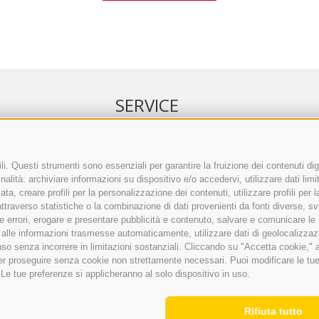
SERVICE
NELL’ERKER
EVENTI
 ONLINE
ANNUNCI
i. Questi strumenti sono essenziali per garantire la fruizione dei contenuti dig
alità: archiviare informazioni su dispositivo e/o accedervi, utilizzare dati limita
IRETTO SEPA
LINK UTILI
zata, creare profili per la personalizzazione dei contenuti, utilizzare profili per
TO COMMENTI
METEO
raverso statistiche o la combinazione di dati provenienti da fonti diverse, svilu
ING
WEBCAM
ere errori, erogare e presentare pubblicità e contenuto, salvare e comunicare le
VIDEO
base alle informazioni trasmesse automaticamente, utilizzare dati di geolocalizzaz
NECROLOGI
so senza incorrere in limitazioni sostanziali. Cliccando su "Accetta cookie," ac
 per proseguire senza cookie non strettamente necessari. Puoi modificare le t
 Le tue preferenze si applicheranno al solo dispositivo in uso.
Rifiuta tutto
CREDITS
|
MAPPA DEL SITO
|
C