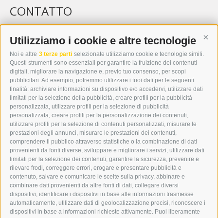
CONTATTO
WIPP-MEDIA GMBH
DER ERKER
Utilizziamo i cookie e altre tecnologie
Cont
CITTÀ NUOVA 20A
Noi e altre
3 terze parti
selezionate utilizziamo cookie e tecnologie simili.
I-39049 VIPITENO
Questi strumenti sono essenziali per garantire la fruizione dei contenuti
TEL.: +39 0472 766876
digitali, migliorare la navigazione e, previo tuo consenso, per scopi
pubblicitari. Ad esempio, potremmo utilizzare i tuoi dati per le seguenti
finalità: archiviare informazioni su dispositivo e/o accedervi, utilizzare dati
GRAFIK@DERERKER.IT
limitati per la selezione della pubblicità, creare profili per la pubblicità
INFO@DERERKER.IT
personalizzata, utilizzare profili per la selezione di pubblicità
BARBARA.FONTANA@DERERKER.IT
personalizzata, creare profili per la personalizzazione dei contenuti,
ERKER
utilizzare profili per la selezione di contenuti personalizzati, misurare le
prestazioni degli annunci, misurare le prestazioni dei contenuti,
comprendere il pubblico attraverso statistiche o la combinazione di dati
PUBBLICITÀ NELL’ERKER
provenienti da fonti diverse, sviluppare e migliorare i servizi, utilizzare dati
PUBBLICITÀ ONLINE
limitati per la selezione dei contenuti, garantire la sicurezza, prevenire e
ADDEBITO DIRETTO SEPA
rilevare frodi, correggere errori, erogare e presentare pubblicità e
REGOLAMENTO COMMENTI
contenuto, salvare e comunicare le scelte sulla privacy, abbinare e
ONLINE VOTING
combinare dati provenienti da altre fonti di dati, collegare diversi
dispositivi, identificare i dispositivi in base alle informazioni trasmesse
automaticamente, utilizzare dati di geolocalizzazione precisi, riconoscere i
SERVICE
dispositivi in base a informazioni richieste attivamente. Puoi liberamente