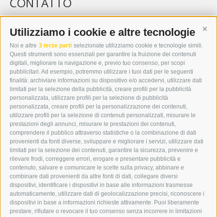
CONTATTO
WIPP-MEDIA GMBH
DER ERKER
Utilizziamo i cookie e altre tecnologie
Cont
CITTÀ NUOVA 20A
Noi e altre
3 terze parti
selezionate utilizziamo cookie e tecnologie simili.
I-39049 VIPITENO
Questi strumenti sono essenziali per garantire la fruizione dei contenuti
TEL.: +39 0472 766876
digitali, migliorare la navigazione e, previo tuo consenso, per scopi
pubblicitari. Ad esempio, potremmo utilizzare i tuoi dati per le seguenti
finalità: archiviare informazioni su dispositivo e/o accedervi, utilizzare dati
GRAFIK@DERERKER.IT
limitati per la selezione della pubblicità, creare profili per la pubblicità
INFO@DERERKER.IT
personalizzata, utilizzare profili per la selezione di pubblicità
BARBARA.FONTANA@DERERKER.IT
personalizzata, creare profili per la personalizzazione dei contenuti,
ERKER
utilizzare profili per la selezione di contenuti personalizzati, misurare le
prestazioni degli annunci, misurare le prestazioni dei contenuti,
comprendere il pubblico attraverso statistiche o la combinazione di dati
PUBBLICITÀ NELL’ERKER
provenienti da fonti diverse, sviluppare e migliorare i servizi, utilizzare dati
PUBBLICITÀ ONLINE
limitati per la selezione dei contenuti, garantire la sicurezza, prevenire e
ADDEBITO DIRETTO SEPA
rilevare frodi, correggere errori, erogare e presentare pubblicità e
REGOLAMENTO COMMENTI
contenuto, salvare e comunicare le scelte sulla privacy, abbinare e
ONLINE VOTING
combinare dati provenienti da altre fonti di dati, collegare diversi
dispositivi, identificare i dispositivi in base alle informazioni trasmesse
automaticamente, utilizzare dati di geolocalizzazione precisi, riconoscere i
SERVICE
dispositivi in base a informazioni richieste attivamente. Puoi liberamente
prestare, rifiutare o revocare il tuo consenso senza incorrere in limitazioni