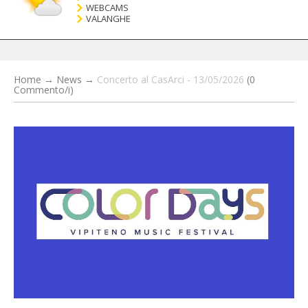
WEBCAMS
VALANGHE
Home
→
News
→
Concerto al CasArci - 13/05/2026
(0
Commento/i)