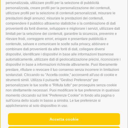
INFO@DERERKER.IT
personalizzata, utilizzare profili per la selezione di pubblicità
BARBARA.FONTANA@DERERKER.IT
personalizzata, creare profili per la personalizzazione dei contenuti,
ERKER
utilizzare profili per la selezione di contenuti personalizzati, misurare le
prestazioni degli annunci, misurare le prestazioni dei contenuti,
comprendere il pubblico attraverso statistiche o la combinazione di dati
PUBBLICITÀ NELL’ERKER
provenienti da fonti diverse, sviluppare e migliorare i servizi, utilizzare dati
PUBBLICITÀ ONLINE
limitati per la selezione dei contenuti, garantire la sicurezza, prevenire e
ADDEBITO DIRETTO SEPA
rilevare frodi, correggere errori, erogare e presentare pubblicità e
REGOLAMENTO COMMENTI
contenuto, salvare e comunicare le scelte sulla privacy, abbinare e
ONLINE VOTING
combinare dati provenienti da altre fonti di dati, collegare diversi
dispositivi, identificare i dispositivi in base alle informazioni trasmesse
automaticamente, utilizzare dati di geolocalizzazione precisi, riconoscere i
SERVICE
dispositivi in base a informazioni richieste attivamente. Puoi liberamente
prestare, rifiutare o revocare il tuo consenso senza incorrere in limitazioni
EVENTI
sostanziali. Cliccando su "Accetta cookie," acconsenti all'uso di cookie e
ANNUNCI
strumenti simili. Utilizza il pulsante "Gestisci Preferenze" per
personalizzare le tue scelte o "Rifiuta tutto" per proseguire senza cookie
LINK UTILI
non strettamente necessari. Puoi modificare le tue preferenze in qualsiasi
METEO
momento cliccando sul link "Preferenze Cookie" in fondo alla pagina o
WEBCAM
sull'icona dello scudo in basso a sinistra. Le tue preferenze si
VIDEO
applicheranno al solo dispositivo in uso.
NECROLOGI
Accetta cookie