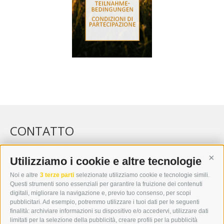
CONTATTO
WIPP-MEDIA GMBH
DER ERKER
Utilizziamo i cookie e altre tecnologie
Cont
CITTÀ NUOVA 20A
Noi e altre
3 terze parti
selezionate utilizziamo cookie e tecnologie simili.
I-39049 VIPITENO
Questi strumenti sono essenziali per garantire la fruizione dei contenuti
TEL.: +39 0472 766876
digitali, migliorare la navigazione e, previo tuo consenso, per scopi
pubblicitari. Ad esempio, potremmo utilizzare i tuoi dati per le seguenti
finalità: archiviare informazioni su dispositivo e/o accedervi, utilizzare dati
GRAFIK@DERERKER.IT
limitati per la selezione della pubblicità, creare profili per la pubblicità