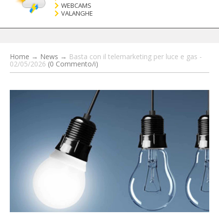
WEBCAMS
VALANGHE
Home
→
News
→
Basta con il telemarketing per luce e gas -
02/05/2026
(0 Commento/i)