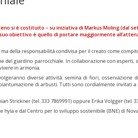
hiale
teno si è costituito – su iniziativa di Markus Moling (dal s
l suo obiettivo è quello di portare maggiormente all’attenz
e, ma della responsabilità condivisa per il creato come comp
e del giardino parrocchiale. In collaborazione con esperti, 
vivere in armonia.
volgeranno diverse attività: semina di fiori, osservazione de
la piantumazione di arbusti. Tutti sono cordialmente invitati a
mian Strickner (tel. 333 7869991) oppure Erika Volgger (tel. 
e hyla e dal Centro per lo sviluppo sostenibile (BNE) di Nova