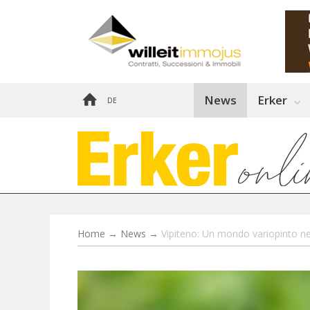
News
Erker
DE
Home
→
News
→
Vipiteno: Un mondo variopinto ne