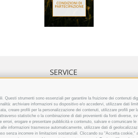
SERVICE
NELL’ERKER
EVENTI
 ONLINE
ANNUNCI
i. Questi strumenti sono essenziali per garantire la fruizione dei contenuti dig
alità: archiviare informazioni su dispositivo e/o accedervi, utilizzare dati limita
IRETTO SEPA
LINK UTILI
zata, creare profili per la personalizzazione dei contenuti, utilizzare profili per
TO COMMENTI
METEO
raverso statistiche o la combinazione di dati provenienti da fonti diverse, svilu
ING
WEBCAM
ere errori, erogare e presentare pubblicità e contenuto, salvare e comunicare le
VIDEO
base alle informazioni trasmesse automaticamente, utilizzare dati di geolocalizzaz
NECROLOGI
so senza incorrere in limitazioni sostanziali. Cliccando su "Accetta cookie," ac