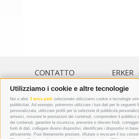
CONTATTO
ERKER
Utilizziamo i cookie e altre tecnologie
WIPP-MEDIA GMBH
PUBBLICITÀ 
DER ERKER
PUBBLICITÀ
Noi e altre
3 terze parti
selezionate utilizziamo cookie e tecnologie simil
pubblicitari. Ad esempio, potremmo utilizzare i tuoi dati per le seguenti fin
CITTÀ NUOVA 20A
ADDEBITO D
personalizzata, utilizzare profili per la selezione di pubblicità personaliz
I-39049 VIPITENO
REGOLAMEN
annunci, misurare le prestazioni dei contenuti, comprendere il pubblico att
TEL.: +39 0472 766876
ONLINE VOT
dei contenuti, garantire la sicurezza, prevenire e rilevare frodi, corregg
fonti di dati, collegare diversi dispositivi, identificare i dispositivi in 
GRAFIK@DERERKER.IT
attivamente. Puoi liberamente prestare, rifiutare o revocare il tuo consen