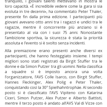
tranquillo, i giovani talenti mettevano in mostra le
loro capacità. «È incredibile vedere come la gara si sia
evoluta in tre decenni», ha commentato Peter Thaler,
presente fin dalla prima edizione. I partecipanti più
giovani avevano otto anni tra i ragazzi e undici tra le
ragazze, mentre il concorrente più anziano si è
presentato al via con i suoi 75 anni. Nonostante
l’ambizione sportiva, la sicurezza è stata la priorità
assoluta e l’evento si è svolto senza incidenti.
Alla premiazione erano presenti anche diversi ex
partecipanti, che hanno festeggiato insieme. I tempi
migliori sono stati registrati da Birgit Stuffer tra le
donne e da Simon Putzer tra gli uomini. Nella classifica
a squadre si è imposto ancora una volta
l’organizzatore, l’AVS Colle Isarco, con Birgit Stuffer,
Hannes Fleckinger, Alex Polig e Peter Thaler,
conquistando così la 30ª Spielhahntrophäe. Al secondo
posto si è classificato l’AVS Vipiteno con Katarina
Ciceri, Simon Putzer, Alex Putzer e Alberto Battisti,
mentre il terzo posto è andato all’AVS Val di Vizze con