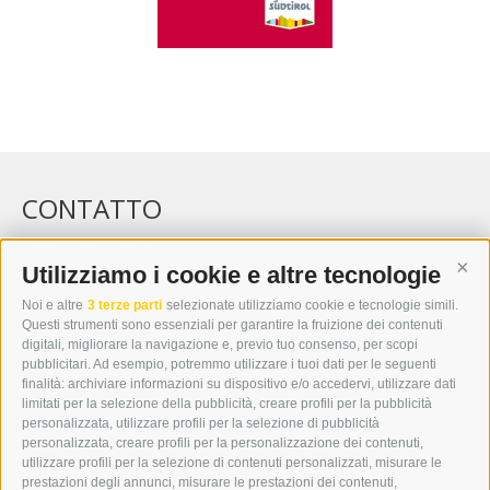
CONTATTO
WIPP-MEDIA GMBH
DER ERKER
Utilizziamo i cookie e altre tecnologie
Cont
CITTÀ NUOVA 20A
Noi e altre
3 terze parti
selezionate utilizziamo cookie e tecnologie simili.
I-39049 VIPITENO
Questi strumenti sono essenziali per garantire la fruizione dei contenuti
TEL.: +39 0472 766876
digitali, migliorare la navigazione e, previo tuo consenso, per scopi
pubblicitari. Ad esempio, potremmo utilizzare i tuoi dati per le seguenti
finalità: archiviare informazioni su dispositivo e/o accedervi, utilizzare dati
GRAFIK@DERERKER.IT
limitati per la selezione della pubblicità, creare profili per la pubblicità
INFO@DERERKER.IT
personalizzata, utilizzare profili per la selezione di pubblicità
BARBARA.FONTANA@DERERKER.IT
personalizzata, creare profili per la personalizzazione dei contenuti,
ERKER
utilizzare profili per la selezione di contenuti personalizzati, misurare le
prestazioni degli annunci, misurare le prestazioni dei contenuti,