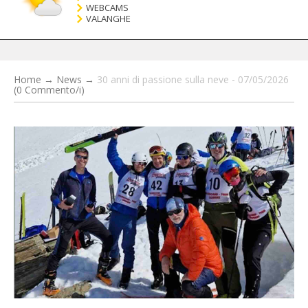
WEBCAMS
VALANGHE
Home
→
News
→
30 anni di passione sulla neve - 07/05/2026
(0 Commento/i)