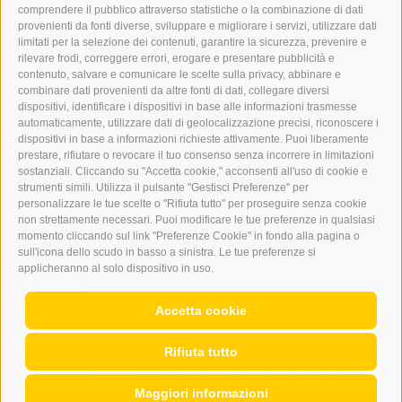
comprendere il pubblico attraverso statistiche o la combinazione di dati
PUBBLICITÀ NELL’ERKER
provenienti da fonti diverse, sviluppare e migliorare i servizi, utilizzare dati
PUBBLICITÀ ONLINE
limitati per la selezione dei contenuti, garantire la sicurezza, prevenire e
ADDEBITO DIRETTO SEPA
rilevare frodi, correggere errori, erogare e presentare pubblicità e
REGOLAMENTO COMMENTI
contenuto, salvare e comunicare le scelte sulla privacy, abbinare e
ONLINE VOTING
combinare dati provenienti da altre fonti di dati, collegare diversi
dispositivi, identificare i dispositivi in base alle informazioni trasmesse
automaticamente, utilizzare dati di geolocalizzazione precisi, riconoscere i
SERVICE
dispositivi in base a informazioni richieste attivamente. Puoi liberamente
prestare, rifiutare o revocare il tuo consenso senza incorrere in limitazioni
EVENTI
sostanziali. Cliccando su "Accetta cookie," acconsenti all'uso di cookie e
ANNUNCI
strumenti simili. Utilizza il pulsante "Gestisci Preferenze" per
personalizzare le tue scelte o "Rifiuta tutto" per proseguire senza cookie
LINK UTILI
non strettamente necessari. Puoi modificare le tue preferenze in qualsiasi
METEO
momento cliccando sul link "Preferenze Cookie" in fondo alla pagina o
WEBCAM
sull'icona dello scudo in basso a sinistra. Le tue preferenze si
VIDEO
applicheranno al solo dispositivo in uso.
NECROLOGI
Accetta cookie
Rifiuta tutto
CREDITS
|
MAPPA DEL SITO
|
COOKIE POLICY
|
PRIVACY
|
Maggiori informazioni