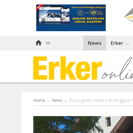
News
Erker
DE
Home
→
News
→
Raccogliere i rifiuti e protegger