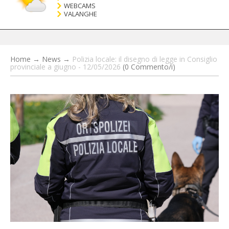
WEBCAMS
VALANGHE
Home
→
News
→
Polizia locale: il disegno di legge in Consiglio
provinciale a giugno - 12/05/2026
(0 Commento/i)