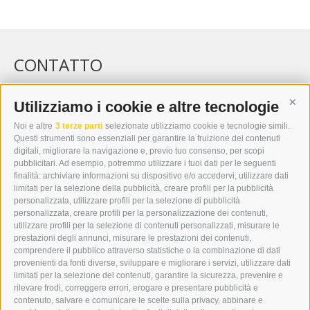
CONTATTO
WIPP-MEDIA GMBH
DER ERKER
Utilizziamo i cookie e altre tecnologie
Cont
CITTÀ NUOVA 20A
Noi e altre
3 terze parti
selezionate utilizziamo cookie e tecnologie simili.
I-39049 VIPITENO
Questi strumenti sono essenziali per garantire la fruizione dei contenuti
TEL.: +39 0472 766876
digitali, migliorare la navigazione e, previo tuo consenso, per scopi
pubblicitari. Ad esempio, potremmo utilizzare i tuoi dati per le seguenti
finalità: archiviare informazioni su dispositivo e/o accedervi, utilizzare dati
GRAFIK@DERERKER.IT
limitati per la selezione della pubblicità, creare profili per la pubblicità
INFO@DERERKER.IT
personalizzata, utilizzare profili per la selezione di pubblicità
BARBARA.FONTANA@DERERKER.IT
personalizzata, creare profili per la personalizzazione dei contenuti,
ERKER
utilizzare profili per la selezione di contenuti personalizzati, misurare le
prestazioni degli annunci, misurare le prestazioni dei contenuti,
comprendere il pubblico attraverso statistiche o la combinazione di dati
PUBBLICITÀ NELL’ERKER
provenienti da fonti diverse, sviluppare e migliorare i servizi, utilizzare dati
PUBBLICITÀ ONLINE
limitati per la selezione dei contenuti, garantire la sicurezza, prevenire e
ADDEBITO DIRETTO SEPA
rilevare frodi, correggere errori, erogare e presentare pubblicità e
REGOLAMENTO COMMENTI
contenuto, salvare e comunicare le scelte sulla privacy, abbinare e