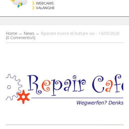
WEBCAMS
VALANGHE
Home
→
News
→
Riparare invece di buttare via - 14/05/2026
(0 Commento/i)