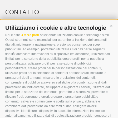
CONTATTO
WIPP-MEDIA GMBH
DER ERKER
Utilizziamo i cookie e altre tecnologie
Cont
CITTÀ NUOVA 20A
Noi e altre
3 terze parti
selezionate utilizziamo cookie e tecnologie simili.
I-39049 VIPITENO
Questi strumenti sono essenziali per garantire la fruizione dei contenuti
TEL.: +39 0472 766876
digitali, migliorare la navigazione e, previo tuo consenso, per scopi
pubblicitari. Ad esempio, potremmo utilizzare i tuoi dati per le seguenti
finalità: archiviare informazioni su dispositivo e/o accedervi, utilizzare dati
GRAFIK@DERERKER.IT
limitati per la selezione della pubblicità, creare profili per la pubblicità
INFO@DERERKER.IT
personalizzata, utilizzare profili per la selezione di pubblicità
BARBARA.FONTANA@DERERKER.IT
personalizzata, creare profili per la personalizzazione dei contenuti,
ERKER
utilizzare profili per la selezione di contenuti personalizzati, misurare le
prestazioni degli annunci, misurare le prestazioni dei contenuti,
comprendere il pubblico attraverso statistiche o la combinazione di dati
PUBBLICITÀ NELL’ERKER
provenienti da fonti diverse, sviluppare e migliorare i servizi, utilizzare dati
PUBBLICITÀ ONLINE
limitati per la selezione dei contenuti, garantire la sicurezza, prevenire e
ADDEBITO DIRETTO SEPA
rilevare frodi, correggere errori, erogare e presentare pubblicità e
REGOLAMENTO COMMENTI
contenuto, salvare e comunicare le scelte sulla privacy, abbinare e
ONLINE VOTING
combinare dati provenienti da altre fonti di dati, collegare diversi
dispositivi, identificare i dispositivi in base alle informazioni trasmesse
automaticamente, utilizzare dati di geolocalizzazione precisi, riconoscere i