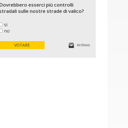
Dovrebbero esserci più controlli
stradali sulle nostre strade di valico?
si
no
VOTARE
Archivio