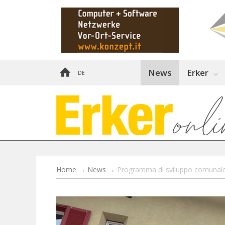
News
Erker
DE
Home
→
News
→
Programma di sviluppo comunale