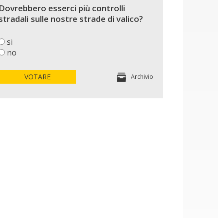
Dovrebbero esserci più controlli
stradali sulle nostre strade di valico?
si
no
VOTARE
Archivio