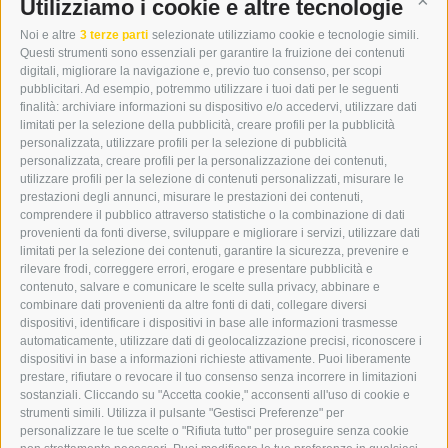
DER ERKER
Utilizziamo i cookie e altre tecnologie
Cont
CITTÀ NUOVA 20A
Noi e altre
3 terze parti
selezionate utilizziamo cookie e tecnologie simili.
I-39049 VIPITENO
Questi strumenti sono essenziali per garantire la fruizione dei contenuti
TEL.: +39 0472 766876
digitali, migliorare la navigazione e, previo tuo consenso, per scopi
pubblicitari. Ad esempio, potremmo utilizzare i tuoi dati per le seguenti
finalità: archiviare informazioni su dispositivo e/o accedervi, utilizzare dati
GRAFIK@DERERKER.IT
limitati per la selezione della pubblicità, creare profili per la pubblicità
INFO@DERERKER.IT
personalizzata, utilizzare profili per la selezione di pubblicità
BARBARA.FONTANA@DERERKER.IT
personalizzata, creare profili per la personalizzazione dei contenuti,
ERKER
utilizzare profili per la selezione di contenuti personalizzati, misurare le
prestazioni degli annunci, misurare le prestazioni dei contenuti,
comprendere il pubblico attraverso statistiche o la combinazione di dati
PUBBLICITÀ NELL’ERKER
provenienti da fonti diverse, sviluppare e migliorare i servizi, utilizzare dati
PUBBLICITÀ ONLINE
limitati per la selezione dei contenuti, garantire la sicurezza, prevenire e
ADDEBITO DIRETTO SEPA
rilevare frodi, correggere errori, erogare e presentare pubblicità e
REGOLAMENTO COMMENTI
contenuto, salvare e comunicare le scelte sulla privacy, abbinare e
ONLINE VOTING
combinare dati provenienti da altre fonti di dati, collegare diversi
dispositivi, identificare i dispositivi in base alle informazioni trasmesse
automaticamente, utilizzare dati di geolocalizzazione precisi, riconoscere i
SERVICE
dispositivi in base a informazioni richieste attivamente. Puoi liberamente
prestare, rifiutare o revocare il tuo consenso senza incorrere in limitazioni
EVENTI
sostanziali. Cliccando su "Accetta cookie," acconsenti all'uso di cookie e
ANNUNCI
strumenti simili. Utilizza il pulsante "Gestisci Preferenze" per
personalizzare le tue scelte o "Rifiuta tutto" per proseguire senza cookie
LINK UTILI