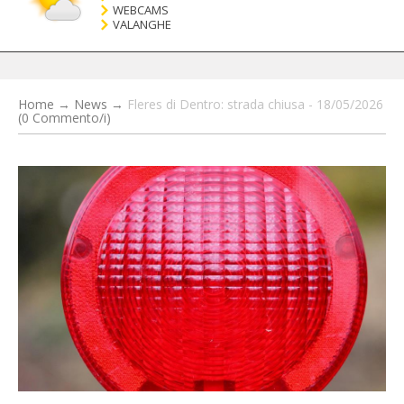
WEBCAMS
VALANGHE
Home
→
News
→
Fleres di Dentro: strada chiusa - 18/05/2026
(0 Commento/i)