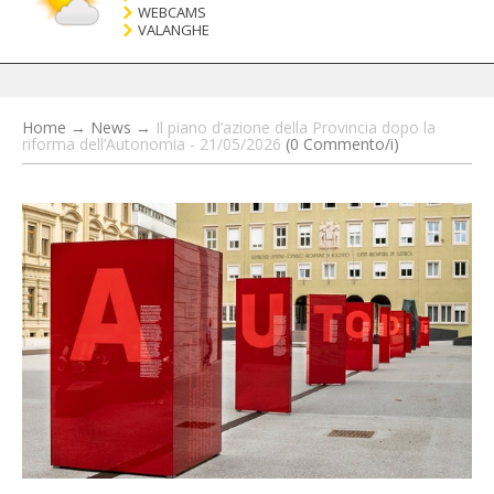
WEBCAMS
VALANGHE
Home
→
News
→
Il piano d’azione della Provincia dopo la
riforma dell’Autonomia - 21/05/2026
(0 Commento/i)