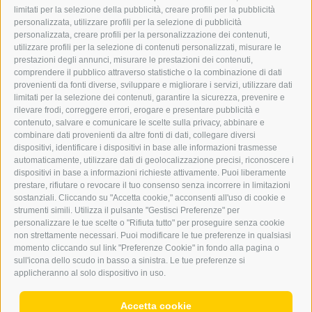
GRAFIK@DERERKER.IT
limitati per la selezione della pubblicità, creare profili per la pubblicità
INFO@DERERKER.IT
personalizzata, utilizzare profili per la selezione di pubblicità
BARBARA.FONTANA@DERERKER.IT
personalizzata, creare profili per la personalizzazione dei contenuti,
ERKER
utilizzare profili per la selezione di contenuti personalizzati, misurare le
prestazioni degli annunci, misurare le prestazioni dei contenuti,
comprendere il pubblico attraverso statistiche o la combinazione di dati
PUBBLICITÀ NELL’ERKER
provenienti da fonti diverse, sviluppare e migliorare i servizi, utilizzare dati
PUBBLICITÀ ONLINE
limitati per la selezione dei contenuti, garantire la sicurezza, prevenire e
ADDEBITO DIRETTO SEPA
rilevare frodi, correggere errori, erogare e presentare pubblicità e
REGOLAMENTO COMMENTI
contenuto, salvare e comunicare le scelte sulla privacy, abbinare e
ONLINE VOTING
combinare dati provenienti da altre fonti di dati, collegare diversi
dispositivi, identificare i dispositivi in base alle informazioni trasmesse
automaticamente, utilizzare dati di geolocalizzazione precisi, riconoscere i
SERVICE
dispositivi in base a informazioni richieste attivamente. Puoi liberamente
prestare, rifiutare o revocare il tuo consenso senza incorrere in limitazioni
EVENTI
sostanziali. Cliccando su "Accetta cookie," acconsenti all'uso di cookie e
ANNUNCI
strumenti simili. Utilizza il pulsante "Gestisci Preferenze" per
personalizzare le tue scelte o "Rifiuta tutto" per proseguire senza cookie
LINK UTILI
non strettamente necessari. Puoi modificare le tue preferenze in qualsiasi
METEO
momento cliccando sul link "Preferenze Cookie" in fondo alla pagina o
WEBCAM
sull'icona dello scudo in basso a sinistra. Le tue preferenze si
VIDEO
applicheranno al solo dispositivo in uso.
NECROLOGI
Accetta cookie