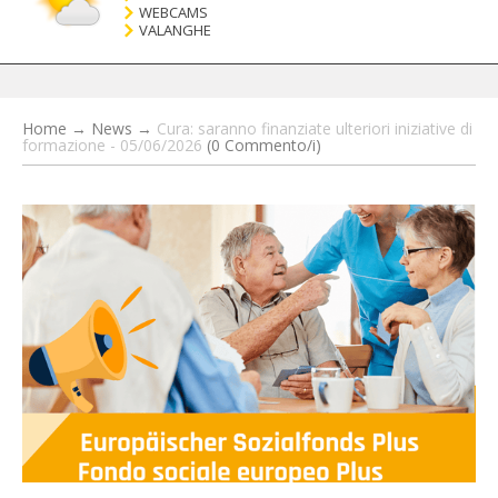
WEBCAMS
VALANGHE
Home
→
News
→
Cura: saranno finanziate ulteriori iniziative di
formazione - 05/06/2026
(0 Commento/i)