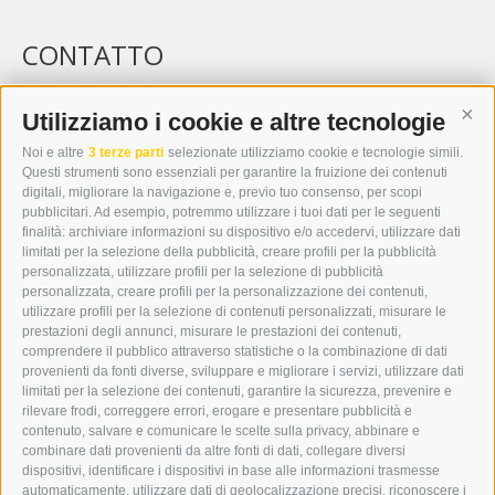
CONTATTO
WIPP-MEDIA GMBH
DER ERKER
Utilizziamo i cookie e altre tecnologie
Cont
CITTÀ NUOVA 20A
Noi e altre
3 terze parti
selezionate utilizziamo cookie e tecnologie simili.
I-39049 VIPITENO
Questi strumenti sono essenziali per garantire la fruizione dei contenuti
TEL.: +39 0472 766876
digitali, migliorare la navigazione e, previo tuo consenso, per scopi
pubblicitari. Ad esempio, potremmo utilizzare i tuoi dati per le seguenti
finalità: archiviare informazioni su dispositivo e/o accedervi, utilizzare dati
GRAFIK@DERERKER.IT
limitati per la selezione della pubblicità, creare profili per la pubblicità
INFO@DERERKER.IT
personalizzata, utilizzare profili per la selezione di pubblicità
BARBARA.FONTANA@DERERKER.IT
personalizzata, creare profili per la personalizzazione dei contenuti,
ERKER
utilizzare profili per la selezione di contenuti personalizzati, misurare le
prestazioni degli annunci, misurare le prestazioni dei contenuti,
comprendere il pubblico attraverso statistiche o la combinazione di dati
PUBBLICITÀ NELL’ERKER
provenienti da fonti diverse, sviluppare e migliorare i servizi, utilizzare dati
PUBBLICITÀ ONLINE
limitati per la selezione dei contenuti, garantire la sicurezza, prevenire e
ADDEBITO DIRETTO SEPA
rilevare frodi, correggere errori, erogare e presentare pubblicità e
REGOLAMENTO COMMENTI
contenuto, salvare e comunicare le scelte sulla privacy, abbinare e
ONLINE VOTING
combinare dati provenienti da altre fonti di dati, collegare diversi
dispositivi, identificare i dispositivi in base alle informazioni trasmesse
automaticamente, utilizzare dati di geolocalizzazione precisi, riconoscere i