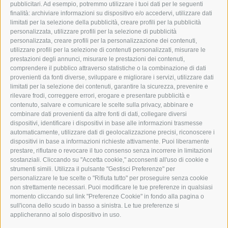
pubblicitari. Ad esempio, potremmo utilizzare i tuoi dati per le seguenti
finalità: archiviare informazioni su dispositivo e/o accedervi, utilizzare dati
GRAFIK@DERERKER.IT
limitati per la selezione della pubblicità, creare profili per la pubblicità
INFO@DERERKER.IT
personalizzata, utilizzare profili per la selezione di pubblicità
BARBARA.FONTANA@DERERKER.IT
personalizzata, creare profili per la personalizzazione dei contenuti,
ERKER
utilizzare profili per la selezione di contenuti personalizzati, misurare le
prestazioni degli annunci, misurare le prestazioni dei contenuti,
comprendere il pubblico attraverso statistiche o la combinazione di dati
PUBBLICITÀ NELL’ERKER
provenienti da fonti diverse, sviluppare e migliorare i servizi, utilizzare dati
PUBBLICITÀ ONLINE
limitati per la selezione dei contenuti, garantire la sicurezza, prevenire e
ADDEBITO DIRETTO SEPA
rilevare frodi, correggere errori, erogare e presentare pubblicità e
REGOLAMENTO COMMENTI
contenuto, salvare e comunicare le scelte sulla privacy, abbinare e
ONLINE VOTING
combinare dati provenienti da altre fonti di dati, collegare diversi
dispositivi, identificare i dispositivi in base alle informazioni trasmesse
automaticamente, utilizzare dati di geolocalizzazione precisi, riconoscere i
SERVICE
dispositivi in base a informazioni richieste attivamente. Puoi liberamente
prestare, rifiutare o revocare il tuo consenso senza incorrere in limitazioni
EVENTI
sostanziali. Cliccando su "Accetta cookie," acconsenti all'uso di cookie e
ANNUNCI
strumenti simili. Utilizza il pulsante "Gestisci Preferenze" per
personalizzare le tue scelte o "Rifiuta tutto" per proseguire senza cookie
LINK UTILI
non strettamente necessari. Puoi modificare le tue preferenze in qualsiasi
METEO
momento cliccando sul link "Preferenze Cookie" in fondo alla pagina o
WEBCAM
sull'icona dello scudo in basso a sinistra. Le tue preferenze si
VIDEO
applicheranno al solo dispositivo in uso.
NECROLOGI