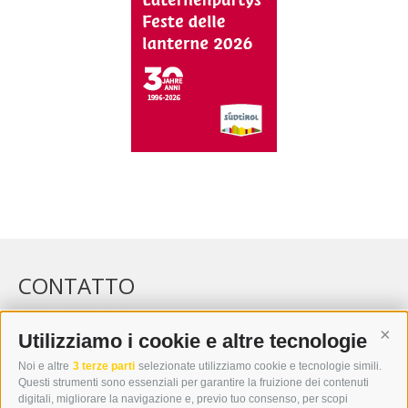
CONTATTO
WIPP-MEDIA GMBH
DER ERKER
Utilizziamo i cookie e altre tecnologie
Cont
CITTÀ NUOVA 20A
Noi e altre
3 terze parti
selezionate utilizziamo cookie e tecnologie simili.
I-39049 VIPITENO
Questi strumenti sono essenziali per garantire la fruizione dei contenuti
TEL.: +39 0472 766876
digitali, migliorare la navigazione e, previo tuo consenso, per scopi