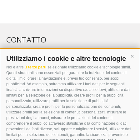
CONTATTO
WIPP-MEDIA GMBH
DER ERKER
Utilizziamo i cookie e altre tecnologie
Cont
CITTÀ NUOVA 20A
Noi e altre
3 terze parti
selezionate utilizziamo cookie e tecnologie simili.
I-39049 VIPITENO
Questi strumenti sono essenziali per garantire la fruizione dei contenuti
TEL.: +39 0472 766876
digitali, migliorare la navigazione e, previo tuo consenso, per scopi
pubblicitari. Ad esempio, potremmo utilizzare i tuoi dati per le seguenti
finalità: archiviare informazioni su dispositivo e/o accedervi, utilizzare dati
GRAFIK@DERERKER.IT
limitati per la selezione della pubblicità, creare profili per la pubblicità
INFO@DERERKER.IT
personalizzata, utilizzare profili per la selezione di pubblicità
BARBARA.FONTANA@DERERKER.IT
personalizzata, creare profili per la personalizzazione dei contenuti,
ERKER
utilizzare profili per la selezione di contenuti personalizzati, misurare le
prestazioni degli annunci, misurare le prestazioni dei contenuti,
comprendere il pubblico attraverso statistiche o la combinazione di dati
PUBBLICITÀ NELL’ERKER
provenienti da fonti diverse, sviluppare e migliorare i servizi, utilizzare dati
PUBBLICITÀ ONLINE
limitati per la selezione dei contenuti, garantire la sicurezza, prevenire e
ADDEBITO DIRETTO SEPA