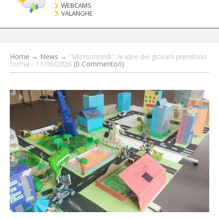
WEBCAMS
VALANGHE
Home
→
News
→
"Micro:mondi": le idee dei giovani prendono
forma - 11/06/2026
(0 Commento/i)