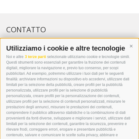
CONTATTO
WIPP-MEDIA GMBH
DER ERKER
Utilizziamo i cookie e altre tecnologie
Cont
CITTÀ NUOVA 20A
Noi e altre
3 terze parti
selezionate utilizziamo cookie e tecnologie simili.
I-39049 VIPITENO
Questi strumenti sono essenziali per garantire la fruizione dei contenuti
TEL.: +39 0472 766876
digitali, migliorare la navigazione e, previo tuo consenso, per scopi
pubblicitari. Ad esempio, potremmo utilizzare i tuoi dati per le seguenti
finalità: archiviare informazioni su dispositivo e/o accedervi, utilizzare dati
GRAFIK@DERERKER.IT
limitati per la selezione della pubblicità, creare profili per la pubblicità
INFO@DERERKER.IT
personalizzata, utilizzare profili per la selezione di pubblicità
BARBARA.FONTANA@DERERKER.IT
personalizzata, creare profili per la personalizzazione dei contenuti,
ERKER
utilizzare profili per la selezione di contenuti personalizzati, misurare le
prestazioni degli annunci, misurare le prestazioni dei contenuti,
comprendere il pubblico attraverso statistiche o la combinazione di dati
PUBBLICITÀ NELL’ERKER
provenienti da fonti diverse, sviluppare e migliorare i servizi, utilizzare dati
PUBBLICITÀ ONLINE
limitati per la selezione dei contenuti, garantire la sicurezza, prevenire e
ADDEBITO DIRETTO SEPA
rilevare frodi, correggere errori, erogare e presentare pubblicità e
REGOLAMENTO COMMENTI
contenuto, salvare e comunicare le scelte sulla privacy, abbinare e