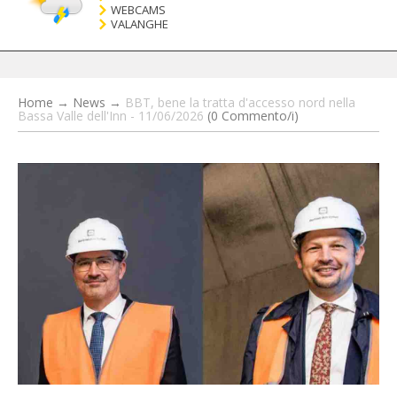
WEBCAMS
VALANGHE
Home
→
News
→
BBT, bene la tratta d'accesso nord nella
Bassa Valle dell'Inn - 11/06/2026
(0 Commento/i)