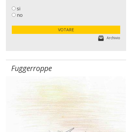
si
no
VOTARE
Archivio
Fuggerroppe