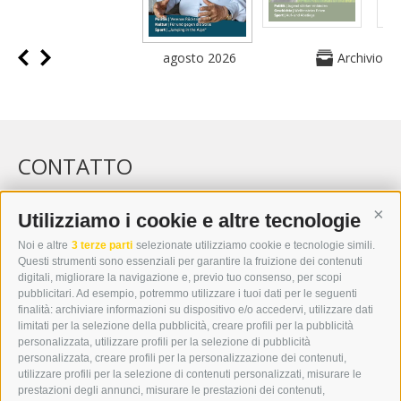
agosto 2026
Archivio
CONTATTO
WIPP-MEDIA GMBH
DER ERKER
Utilizziamo i cookie e altre tecnologie
Cont
CITTÀ NUOVA 20A
Noi e altre
3 terze parti
selezionate utilizziamo cookie e tecnologie simili.
I-39049 VIPITENO
Questi strumenti sono essenziali per garantire la fruizione dei contenuti
TEL.: +39 0472 766876
digitali, migliorare la navigazione e, previo tuo consenso, per scopi
pubblicitari. Ad esempio, potremmo utilizzare i tuoi dati per le seguenti
finalità: archiviare informazioni su dispositivo e/o accedervi, utilizzare dati
GRAFIK@DERERKER.IT
limitati per la selezione della pubblicità, creare profili per la pubblicità
INFO@DERERKER.IT
personalizzata, utilizzare profili per la selezione di pubblicità
BARBARA.FONTANA@DERERKER.IT
personalizzata, creare profili per la personalizzazione dei contenuti,
ERKER
utilizzare profili per la selezione di contenuti personalizzati, misurare le
prestazioni degli annunci, misurare le prestazioni dei contenuti,