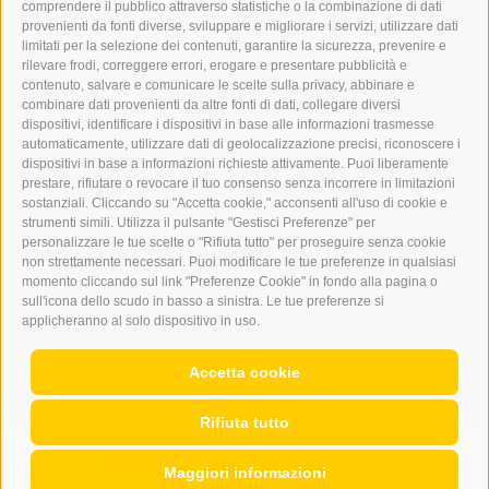
comprendere il pubblico attraverso statistiche o la combinazione di dati
PUBBLICITÀ NELL’ERKER
provenienti da fonti diverse, sviluppare e migliorare i servizi, utilizzare dati
PUBBLICITÀ ONLINE
limitati per la selezione dei contenuti, garantire la sicurezza, prevenire e
ADDEBITO DIRETTO SEPA
rilevare frodi, correggere errori, erogare e presentare pubblicità e
REGOLAMENTO COMMENTI
contenuto, salvare e comunicare le scelte sulla privacy, abbinare e
ONLINE VOTING
combinare dati provenienti da altre fonti di dati, collegare diversi
dispositivi, identificare i dispositivi in base alle informazioni trasmesse
automaticamente, utilizzare dati di geolocalizzazione precisi, riconoscere i
SERVICE
dispositivi in base a informazioni richieste attivamente. Puoi liberamente
prestare, rifiutare o revocare il tuo consenso senza incorrere in limitazioni
EVENTI
sostanziali. Cliccando su "Accetta cookie," acconsenti all'uso di cookie e
ANNUNCI
strumenti simili. Utilizza il pulsante "Gestisci Preferenze" per
personalizzare le tue scelte o "Rifiuta tutto" per proseguire senza cookie
LINK UTILI
non strettamente necessari. Puoi modificare le tue preferenze in qualsiasi
METEO
momento cliccando sul link "Preferenze Cookie" in fondo alla pagina o
WEBCAM
sull'icona dello scudo in basso a sinistra. Le tue preferenze si
VIDEO
applicheranno al solo dispositivo in uso.
NECROLOGI
Accetta cookie
Rifiuta tutto
CREDITS
|
MAPPA DEL SITO
|
COOKIE POLICY
|
PRIVACY
|
Maggiori informazioni
Preferenze Cookies
|