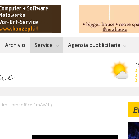
Archivio
Service
Agenzia pubblicitaria
1
eit im Homeoffice ( m/w/d )
E