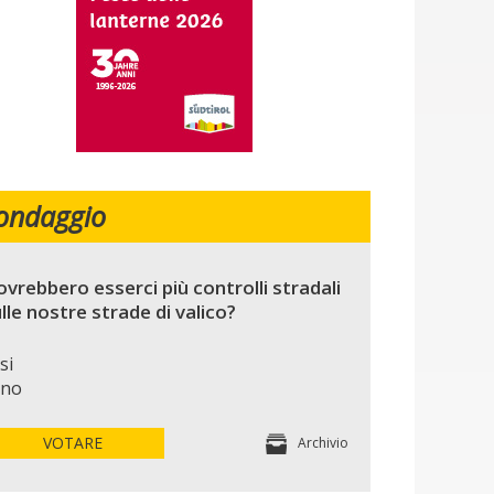
ondaggio
vrebbero esserci più controlli stradali
lle nostre strade di valico?
si
no
VOTARE
Archivio