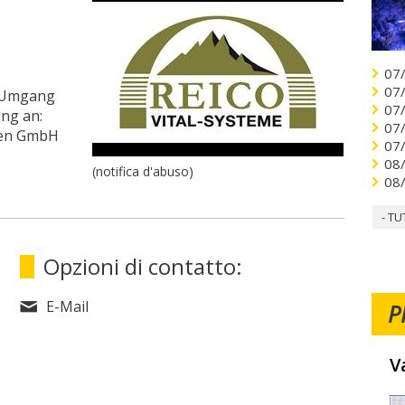
07
07
n Umgang
07
ng an:
07
lien GmbH
07
08
(notifica d'abuso)
08
- TU
Opzioni di contatto:
E-Mail
P
V