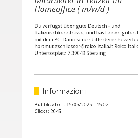
Mitarbeiter in Teilzeit im
Homeoffice ( m/w/d )
Du verfügst über gute Deutsch - und
Italienischkenntnisse, und hast einen gute
mit dem PC. Dann sende bitte deine Bewerbu
hartmut.gschliesser@reico-italia.it Reico Ita
Untertotplatz 7 39049 Sterzing
Informazioni:
Pubblicato il:
15/05/2025
- 15:02
Clicks:
2045