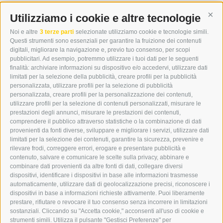
WIPP-MEDIA GMBH
DER ERKER
Utilizziamo i cookie e altre tecnologie
Cont
CITTÀ NUOVA 20A
Noi e altre
3 terze parti
selezionate utilizziamo cookie e tecnologie simili.
I-39049 VIPITENO
Questi strumenti sono essenziali per garantire la fruizione dei contenuti
TEL.: +39 0472 766876
digitali, migliorare la navigazione e, previo tuo consenso, per scopi
pubblicitari. Ad esempio, potremmo utilizzare i tuoi dati per le seguenti
finalità: archiviare informazioni su dispositivo e/o accedervi, utilizzare dati
GRAFIK@DERERKER.IT
limitati per la selezione della pubblicità, creare profili per la pubblicità
INFO@DERERKER.IT
personalizzata, utilizzare profili per la selezione di pubblicità
BARBARA.FONTANA@DERERKER.IT
personalizzata, creare profili per la personalizzazione dei contenuti,
ERKER
utilizzare profili per la selezione di contenuti personalizzati, misurare le
prestazioni degli annunci, misurare le prestazioni dei contenuti,
comprendere il pubblico attraverso statistiche o la combinazione di dati
PUBBLICITÀ NELL’ERKER
provenienti da fonti diverse, sviluppare e migliorare i servizi, utilizzare dati
PUBBLICITÀ ONLINE
limitati per la selezione dei contenuti, garantire la sicurezza, prevenire e
ADDEBITO DIRETTO SEPA
rilevare frodi, correggere errori, erogare e presentare pubblicità e
REGOLAMENTO COMMENTI
contenuto, salvare e comunicare le scelte sulla privacy, abbinare e
ONLINE VOTING
combinare dati provenienti da altre fonti di dati, collegare diversi
dispositivi, identificare i dispositivi in base alle informazioni trasmesse
automaticamente, utilizzare dati di geolocalizzazione precisi, riconoscere i
SERVICE
dispositivi in base a informazioni richieste attivamente. Puoi liberamente
prestare, rifiutare o revocare il tuo consenso senza incorrere in limitazioni
EVENTI
sostanziali. Cliccando su "Accetta cookie," acconsenti all'uso di cookie e
ANNUNCI
strumenti simili. Utilizza il pulsante "Gestisci Preferenze" per