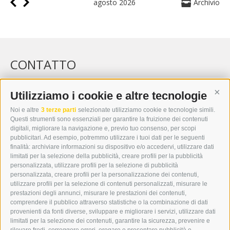
agosto 2026
Archivio
CONTATTO
WIPP-MEDIA GMBH
DER ERKER
Utilizziamo i cookie e altre tecnologie
Cont
CITTÀ NUOVA 20A
Noi e altre
3 terze parti
selezionate utilizziamo cookie e tecnologie simili.
I-39049 VIPITENO
Questi strumenti sono essenziali per garantire la fruizione dei contenuti
TEL.: +39 0472 766876
digitali, migliorare la navigazione e, previo tuo consenso, per scopi
pubblicitari. Ad esempio, potremmo utilizzare i tuoi dati per le seguenti
finalità: archiviare informazioni su dispositivo e/o accedervi, utilizzare dati
GRAFIK@DERERKER.IT
limitati per la selezione della pubblicità, creare profili per la pubblicità
INFO@DERERKER.IT
personalizzata, utilizzare profili per la selezione di pubblicità
BARBARA.FONTANA@DERERKER.IT
personalizzata, creare profili per la personalizzazione dei contenuti,
ERKER
utilizzare profili per la selezione di contenuti personalizzati, misurare le
prestazioni degli annunci, misurare le prestazioni dei contenuti,
comprendere il pubblico attraverso statistiche o la combinazione di dati
PUBBLICITÀ NELL’ERKER
provenienti da fonti diverse, sviluppare e migliorare i servizi, utilizzare dati
PUBBLICITÀ ONLINE
limitati per la selezione dei contenuti, garantire la sicurezza, prevenire e
ADDEBITO DIRETTO SEPA