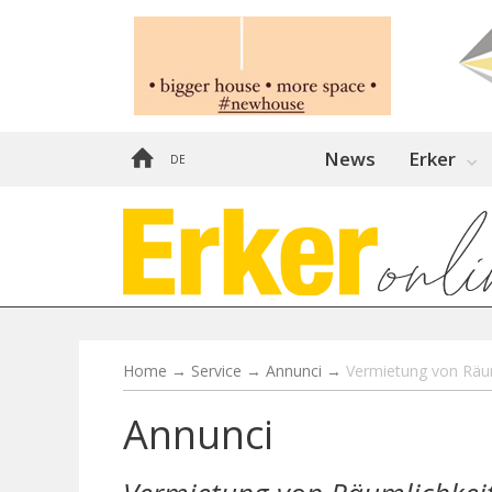
News
Erker
DE
Home
→
Service
→
Annunci
→
Vermietung von Räum
Annunci