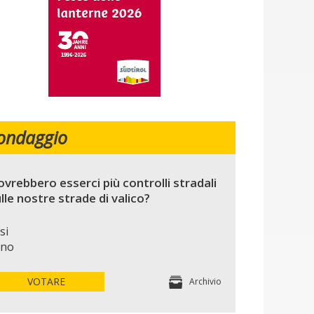
ondaggio
vrebbero esserci più controlli stradali
lle nostre strade di valico?
si
no
VOTARE
Archivio