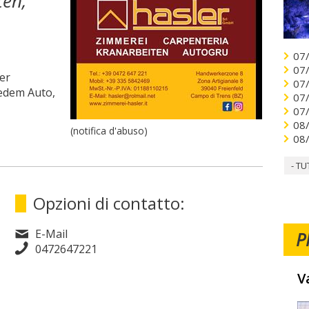
ten,
07
07
der
07
jedem Auto,
07
07
08
(notifica d'abuso)
08
- TU
Opzioni di contatto:
E-Mail
P
0472647221
V