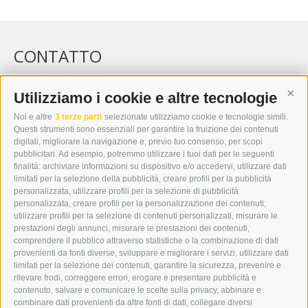
CONTATTO
WIPP-MEDIA GMBH
DER ERKER
Utilizziamo i cookie e altre tecnologie
Cont
CITTÀ NUOVA 20A
Noi e altre
3 terze parti
selezionate utilizziamo cookie e tecnologie simili.
I-39049 VIPITENO
Questi strumenti sono essenziali per garantire la fruizione dei contenuti
TEL.: +39 0472 766876
digitali, migliorare la navigazione e, previo tuo consenso, per scopi
pubblicitari. Ad esempio, potremmo utilizzare i tuoi dati per le seguenti
finalità: archiviare informazioni su dispositivo e/o accedervi, utilizzare dati
GRAFIK@DERERKER.IT
limitati per la selezione della pubblicità, creare profili per la pubblicità
INFO@DERERKER.IT
personalizzata, utilizzare profili per la selezione di pubblicità
BARBARA.FONTANA@DERERKER.IT
personalizzata, creare profili per la personalizzazione dei contenuti,
ERKER
utilizzare profili per la selezione di contenuti personalizzati, misurare le
prestazioni degli annunci, misurare le prestazioni dei contenuti,
comprendere il pubblico attraverso statistiche o la combinazione di dati
PUBBLICITÀ NELL’ERKER
provenienti da fonti diverse, sviluppare e migliorare i servizi, utilizzare dati
PUBBLICITÀ ONLINE
limitati per la selezione dei contenuti, garantire la sicurezza, prevenire e
ADDEBITO DIRETTO SEPA
rilevare frodi, correggere errori, erogare e presentare pubblicità e
REGOLAMENTO COMMENTI
contenuto, salvare e comunicare le scelte sulla privacy, abbinare e
ONLINE VOTING
combinare dati provenienti da altre fonti di dati, collegare diversi