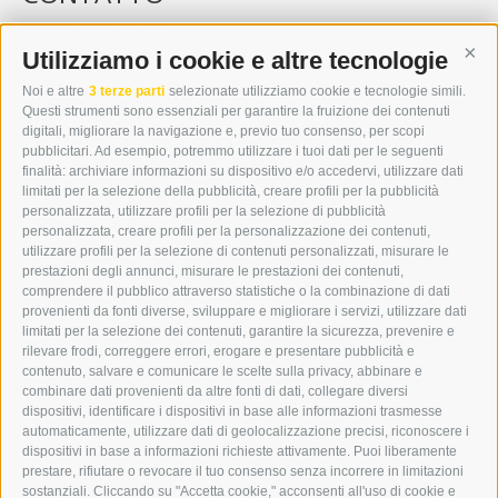
WIPP-MEDIA GMBH
DER ERKER
Utilizziamo i cookie e altre tecnologie
Cont
CITTÀ NUOVA 20A
Noi e altre
3 terze parti
selezionate utilizziamo cookie e tecnologie simili.
I-39049 VIPITENO
Questi strumenti sono essenziali per garantire la fruizione dei contenuti
TEL.: +39 0472 766876
digitali, migliorare la navigazione e, previo tuo consenso, per scopi
pubblicitari. Ad esempio, potremmo utilizzare i tuoi dati per le seguenti
finalità: archiviare informazioni su dispositivo e/o accedervi, utilizzare dati
GRAFIK@DERERKER.IT
limitati per la selezione della pubblicità, creare profili per la pubblicità
INFO@DERERKER.IT
personalizzata, utilizzare profili per la selezione di pubblicità
BARBARA.FONTANA@DERERKER.IT
personalizzata, creare profili per la personalizzazione dei contenuti,
ERKER
utilizzare profili per la selezione di contenuti personalizzati, misurare le
prestazioni degli annunci, misurare le prestazioni dei contenuti,
comprendere il pubblico attraverso statistiche o la combinazione di dati
PUBBLICITÀ NELL’ERKER
provenienti da fonti diverse, sviluppare e migliorare i servizi, utilizzare dati
PUBBLICITÀ ONLINE
limitati per la selezione dei contenuti, garantire la sicurezza, prevenire e
ADDEBITO DIRETTO SEPA
rilevare frodi, correggere errori, erogare e presentare pubblicità e
REGOLAMENTO COMMENTI
contenuto, salvare e comunicare le scelte sulla privacy, abbinare e
ONLINE VOTING
combinare dati provenienti da altre fonti di dati, collegare diversi
dispositivi, identificare i dispositivi in base alle informazioni trasmesse
automaticamente, utilizzare dati di geolocalizzazione precisi, riconoscere i
SERVICE
dispositivi in base a informazioni richieste attivamente. Puoi liberamente
prestare, rifiutare o revocare il tuo consenso senza incorrere in limitazioni
EVENTI
sostanziali. Cliccando su "Accetta cookie," acconsenti all'uso di cookie e