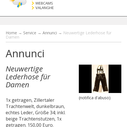
WEBCAMS
VALANGHE
Home
→
Service
→
Annunci
→
Neuwertige Lederhose für
Damen
Annunci
Neuwertige
Lederhose für
Damen
(notifica d'abuso)
1x getragen, Zillertaler
Trachtenwelt, dunkelbraun,
echtes Leder, Größe 34; inkl.
beige Trachtenstutzen, 1x
getragen. 150,00 Euro.