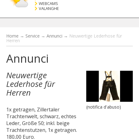
WEBCAMS
VALANGHE
Home
→
Service
→
Annunci
→
Neuwertige Lederhose für
Herren
Annunci
Neuwertige
Lederhose für
Herren
(notifica d'abuso)
1x getragen, Zillertaler
Trachtenwelt, schwarz, echtes
Leder, Größe 50; inkl. beige
Trachtenstutzen, 1x getragen.
180,00 Euro.