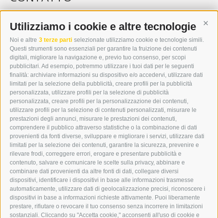
WIPP-MEDIA GMBH
DER ERKER
Utilizziamo i cookie e altre tecnologie
Cont
CITTÀ NUOVA 20A
Noi e altre
3 terze parti
selezionate utilizziamo cookie e tecnologie simili.
I-39049 VIPITENO
Questi strumenti sono essenziali per garantire la fruizione dei contenuti
TEL.: +39 0472 766876
digitali, migliorare la navigazione e, previo tuo consenso, per scopi
pubblicitari. Ad esempio, potremmo utilizzare i tuoi dati per le seguenti
finalità: archiviare informazioni su dispositivo e/o accedervi, utilizzare dati
GRAFIK@DERERKER.IT
limitati per la selezione della pubblicità, creare profili per la pubblicità
INFO@DERERKER.IT
personalizzata, utilizzare profili per la selezione di pubblicità
BARBARA.FONTANA@DERERKER.IT
personalizzata, creare profili per la personalizzazione dei contenuti,
ERKER
utilizzare profili per la selezione di contenuti personalizzati, misurare le
prestazioni degli annunci, misurare le prestazioni dei contenuti,
comprendere il pubblico attraverso statistiche o la combinazione di dati
PUBBLICITÀ NELL’ERKER
provenienti da fonti diverse, sviluppare e migliorare i servizi, utilizzare dati
PUBBLICITÀ ONLINE
limitati per la selezione dei contenuti, garantire la sicurezza, prevenire e
ADDEBITO DIRETTO SEPA
rilevare frodi, correggere errori, erogare e presentare pubblicità e
REGOLAMENTO COMMENTI
contenuto, salvare e comunicare le scelte sulla privacy, abbinare e
ONLINE VOTING
combinare dati provenienti da altre fonti di dati, collegare diversi
dispositivi, identificare i dispositivi in base alle informazioni trasmesse
automaticamente, utilizzare dati di geolocalizzazione precisi, riconoscere i
SERVICE
dispositivi in base a informazioni richieste attivamente. Puoi liberamente
prestare, rifiutare o revocare il tuo consenso senza incorrere in limitazioni
EVENTI
sostanziali. Cliccando su "Accetta cookie," acconsenti all'uso di cookie e