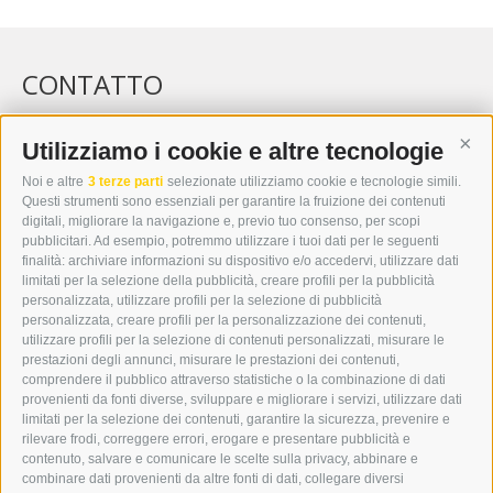
CONTATTO
WIPP-MEDIA GMBH
DER ERKER
Utilizziamo i cookie e altre tecnologie
Cont
CITTÀ NUOVA 20A
Noi e altre
3 terze parti
selezionate utilizziamo cookie e tecnologie simili.
I-39049 VIPITENO
Questi strumenti sono essenziali per garantire la fruizione dei contenuti
TEL.: +39 0472 766876
digitali, migliorare la navigazione e, previo tuo consenso, per scopi
pubblicitari. Ad esempio, potremmo utilizzare i tuoi dati per le seguenti
finalità: archiviare informazioni su dispositivo e/o accedervi, utilizzare dati
GRAFIK@DERERKER.IT
limitati per la selezione della pubblicità, creare profili per la pubblicità
INFO@DERERKER.IT
personalizzata, utilizzare profili per la selezione di pubblicità
BARBARA.FONTANA@DERERKER.IT
personalizzata, creare profili per la personalizzazione dei contenuti,
ERKER
utilizzare profili per la selezione di contenuti personalizzati, misurare le
prestazioni degli annunci, misurare le prestazioni dei contenuti,
comprendere il pubblico attraverso statistiche o la combinazione di dati
PUBBLICITÀ NELL’ERKER
provenienti da fonti diverse, sviluppare e migliorare i servizi, utilizzare dati
PUBBLICITÀ ONLINE
limitati per la selezione dei contenuti, garantire la sicurezza, prevenire e
ADDEBITO DIRETTO SEPA
rilevare frodi, correggere errori, erogare e presentare pubblicità e
REGOLAMENTO COMMENTI
contenuto, salvare e comunicare le scelte sulla privacy, abbinare e
ONLINE VOTING
combinare dati provenienti da altre fonti di dati, collegare diversi